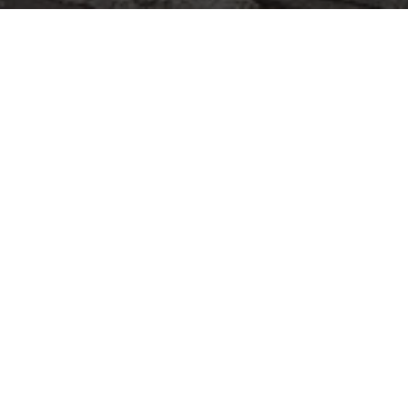
Как проех
Мы н
зак