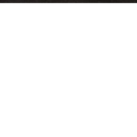
р" Саратов
ъезд,
хать