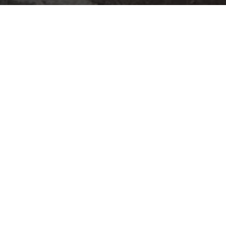
ать в салон "Вива Деко
аходимся практически в центре города. Удобный под
рытая парковка — все для того, чтобы вы смогли подъе
и погрузить свои покупки.