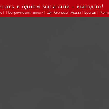
пать в одном магазине - выгодно!
е I
Программа лояльности I
Для бизнеса I
Акции I
Бренды I
Конт