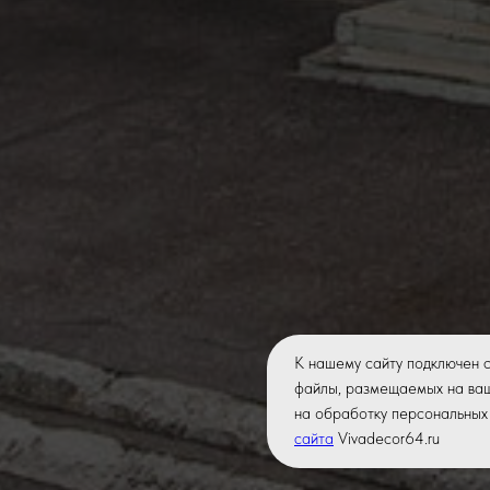
К нашему сайту подключен 
файлы, размещаемых на ваш
на обработку персональных 
сайта
Vivadecor64.ru