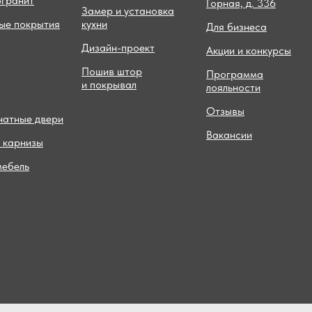
огранит
Горная, д. 336
Замер и установка
ые покрытия
кухни
Для бизнеса
Дизайн-проект
Акции и конкурсы
Пошив штор
Программа
и покрывал
лояльности
Отзывы
атные двери
Вакансии
 карнизы
мебель