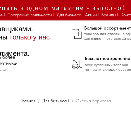
пать в одном магазине - выгодно!
е I
Программа лояльности I
Для бизнеса I
Акции I
Бренды I
Конт
тавщиками.
Большой ассортимент
товаров для отделки в од
ены
только у нас
магазине — это всегда в
ртимента.
ь более
Бесплатное хранение
платными
всех купленных товаров
тов.
на наших складах бессро
Главная
Для бизнеса I
Оксана Борисова