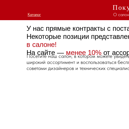
Поку
О салон
Каталог
Каталог
У нас прямые контракты с пос
Некоторые позиции представл
в салоне!
На сайте —
менее 10%
от ассо
Посетите наш салон, в котором можете увидет
широкий ассортимент и воспользоваться бес
советами дизайнеров и технических специалис