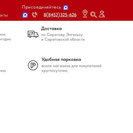
Присоединяйтесь
8(8452)325-626
8(8452)325-626
акты
Доставка
ном
по Саратову, Энгельсу
ыгодно
и Саратовской области
Удобная парковка
возле магазина для покупателей
чно
круглосуточно