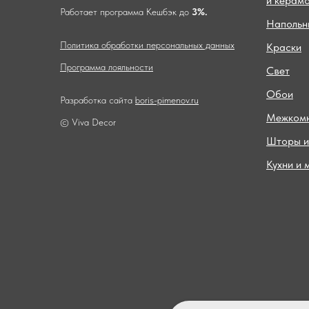
и керам
Работает программа Кешбэк до
3%.
Напольн
Политика обработки персональных данных
Краски
Программа лояльности
Свет
Обои
Разработка сайта
boris-pimenov.ru
Межкомн
© Viva Decor
Шторы и
Кухни и 