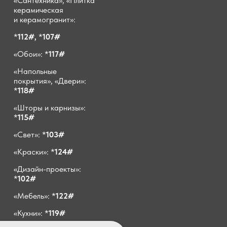
«Сантехника», «Плитка
керамическая
и керамогранит»:
*
112#,
*
107#
«Обои»: *
117#
«Напольные
покрытия», «Двери»:
*
118#
«Шторы и карнизы»:
*
115#
«Свет»: *
103#
«Краски»: *
124#
«Дизайн-проекты»:
*
102#
«Мебель»: *
122#
«Кухни»: *
119#