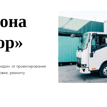
лона
ор»
адач: от проектирования
овке, ремонту