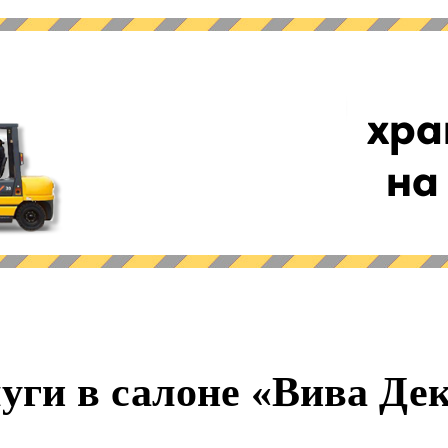
ССРОЧНО
ЕССРОЧНО
хра
на
СПЛАТНО
СПЛАТНО
уги в салоне «Вива Де