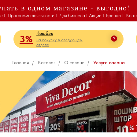
пать в одном магазине - выгодно!
е I
Программа лояльности I
Для бизнеса I
Акции I
Бренды I
Конт
Кешбэк
3%
на покупку в следующем
отделе
Главная
/
Каталог
/
О салоне
/
Услуги салона