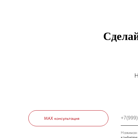
Сделай
Н
MAX консультация
Нажимая н
конфиденц