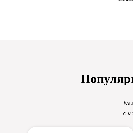
Популярн
Мы 
с м