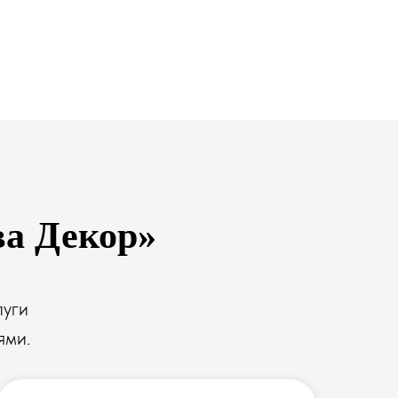
ва Декор»
луги
ями.