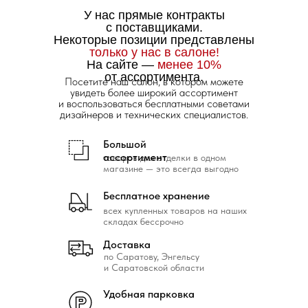
У нас прямые контракты
с поставщиками.
Некоторые позиции представлены
только у нас в салоне!
На сайте —
менее 10%
от ассортимента.
Посетите наш салон, в котором можете
увидеть более широкий ассортимент
и воспользоваться бесплатными советами
дизайнеров и технических специалистов.
Большой
ассортимент
товаров для отделки в одном
магазине — это всегда выгодно
Бесплатное хранение
всех купленных товаров на наших
складах бессрочно
Доставка
по Саратову, Энгельсу
и Саратовской области
Удобная парковка