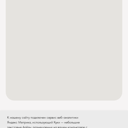
К нашему сайту подключен сервис веб-аналитики
Яндекс Метрика, использующий Куки — небольшие
текстовые файлы, размещаемых на вашем компьютере с