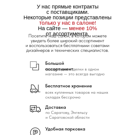
У нас прямые контракты
с поставщиками.
Некоторые позиции представлены
только у нас в салоне!
На сайте —
менее 10%
от ассортимента.
Посетите наш салон, в котором можете
увидеть более широкий ассортимент
и воспользоваться бесплатными советами
дизайнеров и технических специалистов.
Большой
ассортимент
товаров для отделки в одном
магазине — это всегда выгодно
Бесплатное хранение
всех купленных товаров на наших
складах бессрочно
Доставка
по Саратову, Энгельсу
и Саратовской области
Удобная парковка