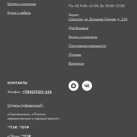
Шторы и карнизы
Пн-Сб 9:00—21:00, Вс 10:00−21:00
Кухни и мебель
Адрес:
Саратов, ул. Большая Горная, д. 336
Для бизнеса
Акции и конкурсы
Программа лояльности
Отзывы
Вакансии
КОНТАКТЫ
Телефон:
+7(8452)325−626
Отделы (добавочный):
«Сантехника», «Плитка
керамическая и керамогранит»:
*
112#,
*
107#
«Обои»: *
117#