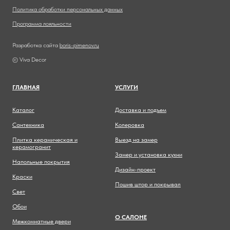
Политика обработки персональных данных
Программа лояльности
Разработка сайта
boris-pimenov.ru
© Viva Decor
ГЛАВНА
Я
УСЛУГИ
Каталог
Доставка и подъем
Сантехника
Колеровка
Плитка керамическая и
Выезд на замер
керамогранит
Замер и установка кухни
Напольные покрытия
Дизайн-проект
Краски
Пошив штор и покрывал
Свет
Обои
О САЛОНЕ
Межкомнатные двери