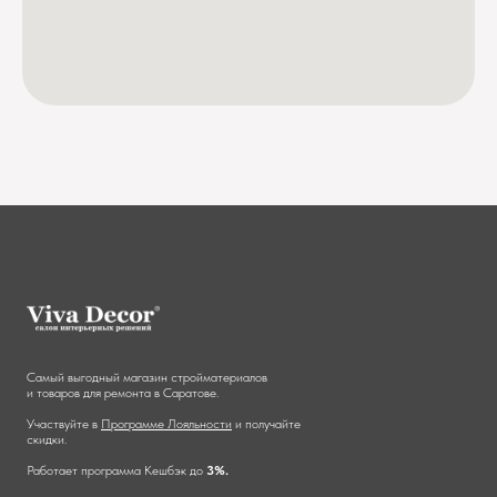
Самый выгодный магазин стройматериалов
и товаров для ремонта в Саратове.
Участвуйте в
Программе Лояльности
и получайте
скидки.
Работает программа Кешбэк до
3%.