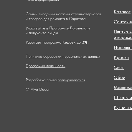
Каталог
Самый выгодный магазин стройматериалов
и товаров для ремонта в Саратове.
Сантехн
Участвуйте в
Программе Лояльности
Плитка 
и получайте скидки.
и керам
Работает программа Кешбэк до
3%.
Напольн
Политика обработки персональных данных
Краски
Программа лояльности
Свет
Обои
Разработка сайта
boris-pimenov.ru
Межкомн
© Viva Decor
Шторы и
Кухни и 