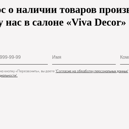
с о наличии товаров произв
у нас в салоне «Viva Decor»
а кнопку «Перезвонить», вы даете
'
Cогласие на обработку персональных данных'
иальности
'.