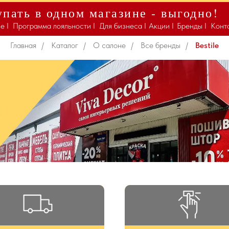
пать в одном магазине - выгодно!
Bestile
е I
Программа лояльности I
Для бизнеса I
Акции I
Бренды I
Конт
Главная
/
Каталог
/
О салоне
/
Все бренды
/
Bestile