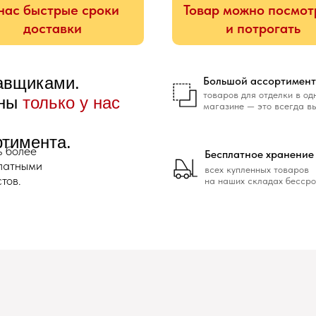
нас быстрые сроки
Товар можно посмот
доставки
и потрогать
тавщиками.
Большой ассортимент
товаров для отделки в од
ены
только у нас
магазине — это всегда в
ртимента.
ь более
Бесплатное хранение
платными
всех купленных товаров
тов.
на наших складах бессро