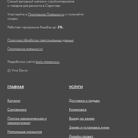
Самый выгодный магазин стройматериалов
и товаров для ремонта в Саратове.
Участвуйте в
Программе Лояльности
и получайте
скидки.
Работает программа Кешбэк до
3%.
Политика обработки персональных данных
Программа лояльности
Разработка сайта
boris-pimenov.ru
© Viva Decor
ГЛАВНА
Я
УСЛУГИ
Каталог
Доставка и подъем
Сантехника
Колеровка
Плитка керамическая и
Выезд на замер
керамогранит
Замер и установка кухни
Напольные покрытия
Дизайн-проект