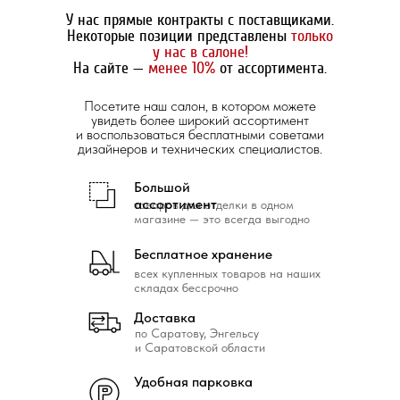
У нас прямые контракты с поставщиками.
Некоторые позиции представлены
только
у нас в салоне!
На сайте —
менее 10%
от ассортимента.
Посетите наш салон, в котором можете
увидеть более широкий ассортимент
и воспользоваться бесплатными советами
дизайнеров и технических специалистов.
Большой
ассортимент
товаров для отделки в одном
магазине — это всегда выгодно
Бесплатное хранение
всех купленных товаров на наших
складах бессрочно
Доставка
по Саратову, Энгельсу
и Саратовской области
Удобная парковка