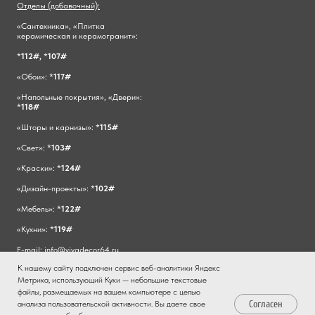
Отделы (добавочный):
«Сантехника», «Плитка
керамическая и керамогранит»:
*
112#,
*
107#
«Обои»: *
117#
«Напольные покрытия», «Двери»:
*
118#
«Шторы и карнизы»: *
115#
«Свет»: *
103#
«Краски»: *
124#
«Дизайн-проекты»: *
102#
«Мебель»: *
122#
«Кухни»: *
119#
E-mail:
info@vivadecor64.ru
К нашему сайту подключен сервис веб-аналитики Яндекс
Метрика, использующий Куки — небольшие текстовые
файлы, размещаемых на вашем компьютере с целью
Согласен
анализа пользовательской активности. Вы даете свое