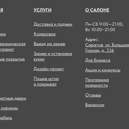
А
Я
УСЛУГИ
О САЛОНЕ
Доставка и подъем
Пн-Сб 9:00—21:00,
Вс 10:00−21:00
ика
Колеровка
Адрес:
керамическая
Выезд на замер
Саратов, ул. Большая
огранит
Горная, д. 336
Замер и установка
ые покрытия
кухни
Для бизнеса
Дизайн-проект
Акции и конкурсы
Пошив штор
Программа
и покрывал
лояльности
Отзывы
атные двери
Вакансии
 карнизы
мебель