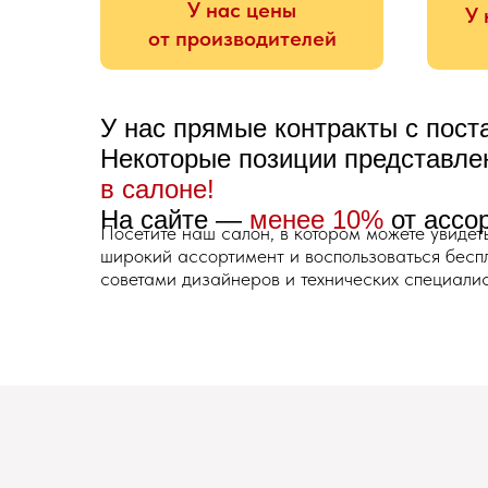
У нас цены
У 
от производителей
У нас прямые контракты с пос
Некоторые позиции представл
в салоне!
На сайте —
менее 10%
от ассо
Посетите наш салон, в котором можете увидет
широкий ассортимент и воспользоваться бес
советами дизайнеров и технических специалис