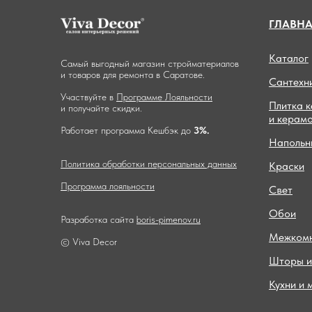
ГЛАВН
Каталог
Самый выгодный магазин стройматериалов
и товаров для ремонта в Саратове.
Сантехн
Участвуйте в
Программе Лояльности
Плитка 
и получайте скидки.
и керам
Работает программа Кешбэк до
3%.
Напольн
Политика обработки персональных данных
Краски
Программа лояльности
Свет
Обои
Разработка сайта
boris-pimenov.ru
Межкомн
© Viva Decor
Шторы и
Кухни и 