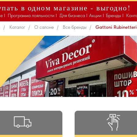
пать в одном магазине - выгодно!
Gattoni Rubinetteria S.p.A.
е I
Программа лояльности I
Для бизнеса I
Акции I
Бренды I
Конт
я
/
Каталог
/
О салоне
/
Все бренды
/
Gattoni Rubinetteri