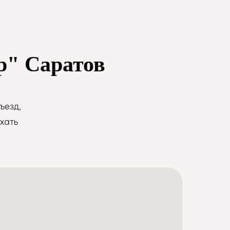
р" Саратов
ъезд,
хать