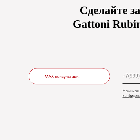
Сделайте з
Gattoni Rubin
MAX консультация
Нажимая н
конфиденц