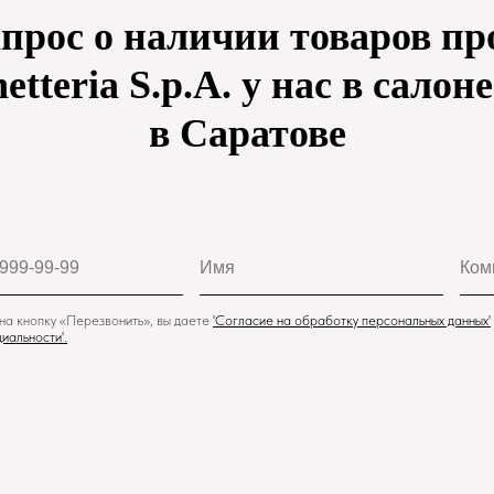
апрос о наличии товаров пр
etteria S.p.A. у нас в салон
в Саратове
а кнопку «Перезвонить», вы даете
'
Cогласие на обработку персональных данных'
иальности
'.