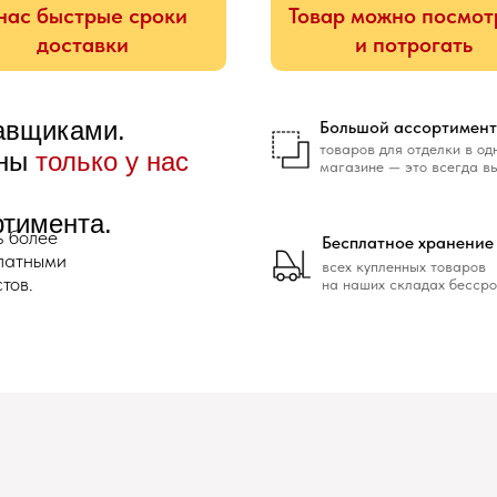
нас быстрые сроки
Товар можно посмот
доставки
и потрогать
тавщиками.
Большой ассортимент
товаров для отделки в од
ены
только у нас
магазине — это всегда в
ртимента.
ь более
Бесплатное хранение
платными
всех купленных товаров
тов.
на наших складах бессро