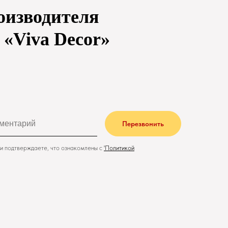
оизводителя
е «Viva Decor»
Перезвонить
и подтверждаете, что ознакомлены с
'
Политикой