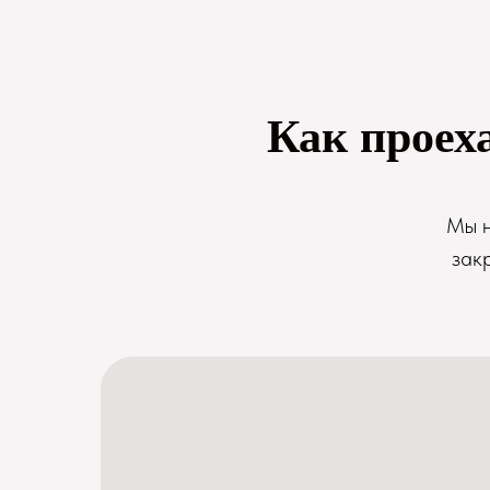
Как проех
Мы н
зак