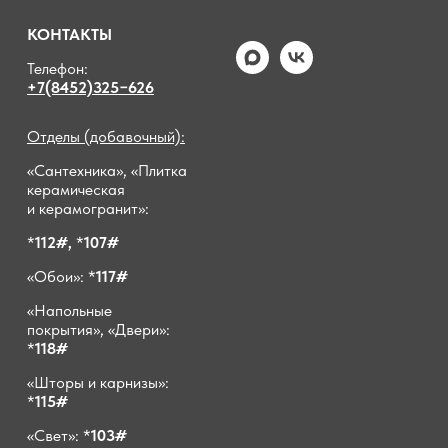
КОНТАКТЫ
Телефон:
+7(8452)325−626
Отделы (добавочный):
«Сантехника», «Плитка
керамическая
и керамогранит»:
*
112#,
*
107#
«Обои»: *
117#
«Напольные
покрытия», «Двери»:
*
118#
«Шторы и карнизы»:
*
115#
«Свет»: *
103#