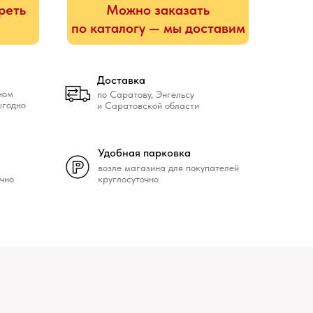
реть
Можно заказать
по каталогу — мы доставим
Доставка
ном
по Саратову, Энгельсу
ыгодно
и Саратовской области
Удобная парковка
возле магазина для покупателей
чно
круглосуточно