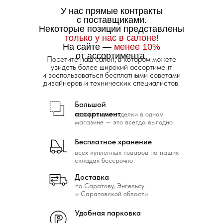
У нас прямые контракты
с поставщиками.
Некоторые позиции представлены
только у нас в салоне!
На сайте —
менее 10%
от ассортимента.
Посетите наш салон, в котором можете
увидеть более широкий ассортимент
и воспользоваться бесплатными советами
дизайнеров и технических специалистов.
Большой
ассортимент
товаров для отделки в одном
магазине — это всегда выгодно
Бесплатное хранение
всех купленных товаров на наших
складах бессрочно
Доставка
по Саратову, Энгельсу
и Саратовской области
Удобная парковка