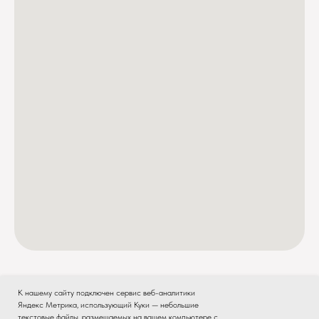
К нашему сайту подключен сервис веб-аналитики
Яндекс Метрика, использующий Куки — небольшие
текстовые файлы, размещаемых на вашем компьютере с