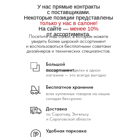
У нас прямые контракты
с поставщиками.
Некоторые позиции представлены
только у нас в салоне!
На сайте —
менее 10%
от ассортимента.
Посетите наш салон, в котором можете
увидеть более широкий ассортимент
и воспользоваться бесплатными советами
дизайнеров и технических специалистов.
Большой
ассортимент
товаров для отделки в одном
магазине — это всегда выгодно
Бесплатное хранение
всех купленных товаров на наших
складах бессрочно
Доставка
по Саратову, Энгельсу
и Саратовской области
Удобная парковка