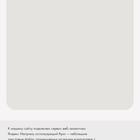
К нашему сайту подключен сервис веб-аналитики
Яндекс Метрика, использующий Куки — небольшие
текстовые файлы, размещаемых на вашем компьютере с