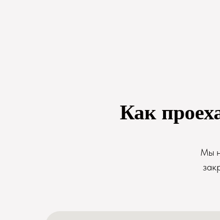
Как проех
Мы н
зак