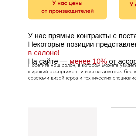
У нас цены
У 
от производителей
У нас прямые контракты с пос
Некоторые позиции представл
в салоне!
На сайте —
менее 10%
от ассо
Посетите наш салон, в котором можете увидет
широкий ассортимент и воспользоваться бес
советами дизайнеров и технических специалис