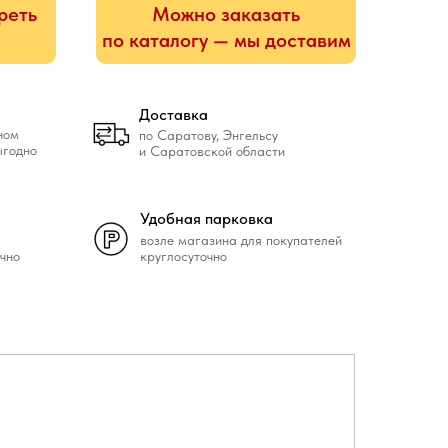
реть
Можно заказать
по каталогу — мы доставим
Доставка
ном
по Саратову, Энгельсу
ыгодно
и Саратовской области
Удобная парковка
возле магазина для покупателей
чно
круглосуточно