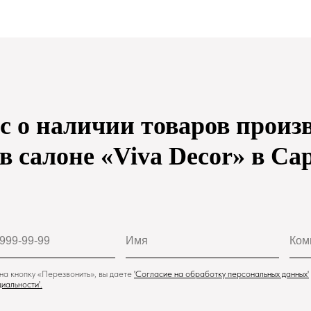
с о наличии товаров произ
 в салоне «Viva Decor» в Са
а кнопку «Перезвонить», вы даете
'
Cогласие на обработку персональных данных'
иальности
'.