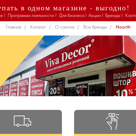
пать в одном магазине - выгодно!
Noorth
е I
Программа лояльности I
Для бизнеса I
Акции I
Бренды I
Конт
Главная
/
Каталог
/
О салоне
/
Все бренды
/
Noorth