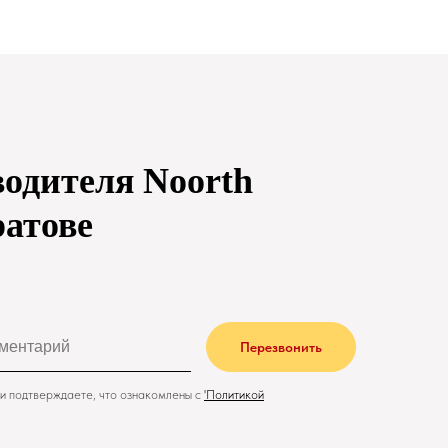
водителя Noorth
ратове
Перезвонить
и подтверждаете, что ознакомлены с
'
Политикой