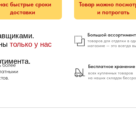
нас быстрые сроки
Товар можно посмот
доставки
и потрогать
тавщиками.
Большой ассортимент
товаров для отделки в од
ены
только у нас
магазине — это всегда в
ртимента.
ь более
Бесплатное хранение
платными
всех купленных товаров
тов.
на наших складах бессро