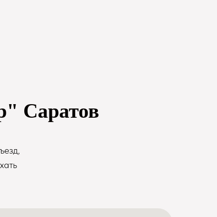
р" Саратов
ъезд,
хать