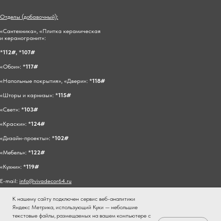
Отделы (добавочный):
«Сантехника», «Плитка керамическая
и керамогранит»:
*
112#,
*
107#
«Обои»: *
117#
«Напольные покрытия», «Двери»: *
118#
«Шторы и карнизы»: *
115#
«Свет»: *
103#
«Краски»: *
124#
«Дизайн-проекты»: *
102#
«Мебель»: *
122#
«Кухни»: *
119#
E-mail:
info@vivadecor64.ru
К нашему сайту подключен сервис веб-аналитики
Яндекс Метрика, использующий Куки — небольшие
текстовые файлы, размещаемых на вашем компьютере с