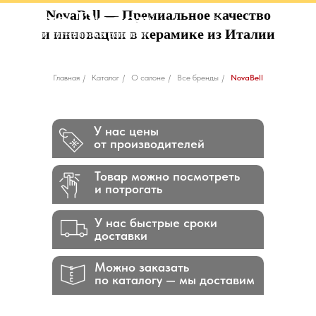
NovaBell
— Премиальное качество
и инновации в керамике из Италии
Главная
/
Каталог
/
О салоне
/
Все бренды
/
NovaBell
У нас цены
от производителей
Товар можно посмотреть
и потрогать
У нас быстрые сроки
доставки
Можно заказать
по каталогу — мы доставим