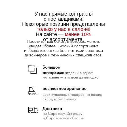
У нас прямые контракты
с поставщиками.
Некоторые позиции представлены
только у нас в салоне!
На сайте —
менее 10%
от ассортимента.
Посетите наш салон, в котором можете
увидеть более широкий ассортимент
и воспользоваться бесплатными советами
дизайнеров и технических специалистов.
Большой
ассортимент
товаров для отделки в одном
магазине — это всегда выгодно
Бесплатное хранение
всех купленных товаров на наших
складах бессрочно
Доставка
по Саратову, Энгельсу
и Саратовской области