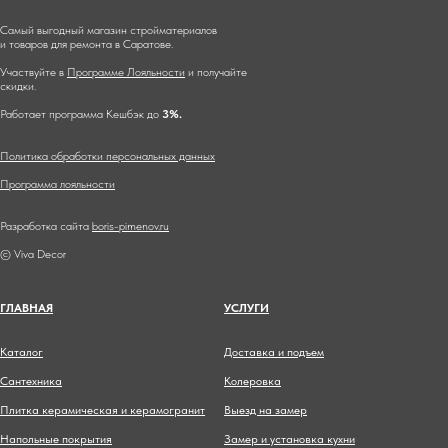
Самый выгодный магазин стройматериалов
и товаров для ремонта в Саратове.
Участвуйте в
Программе Лояльности
и получайте
скидки.
Работает программа Кешбэк до
3%.
Политика обработки персональных данных
Программа лояльности
Разработка сайта
boris-pimenov.ru
© Viva Decor
ГЛАВНА
Я
УСЛУГИ
Каталог
Доставка и подъем
Сантехника
Колеровка
Плитка керамическая и керамогранит
Выезд на замер
Напольные покрытия
Замер и установка кухни