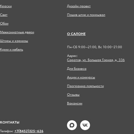
Краски
Дизайн-проект
Свет
Пошив штор и покрывал
Обои
Межкомнатные двери
О САЛОНЕ
Шторы и карнизы
Пн-Сб 9:00—21:00, Вс 10:00−21:00
Кухни и мебель
Адрес:
Саратов, ул. Большая Горная, д. 336
Для бизнеса
Акции и конкурсы
Программа лояльности
Отзывы
Вакансии
КОНТАКТЫ
Телефон:
+7(8452)325−626