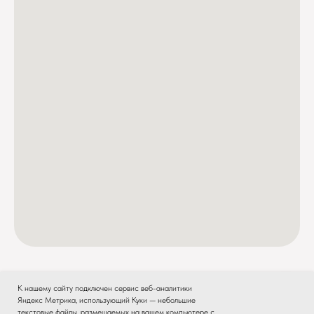
К нашему сайту подключен сервис веб-аналитики
Яндекс Метрика, использующий Куки — небольшие
текстовые файлы, размещаемых на вашем компьютере с