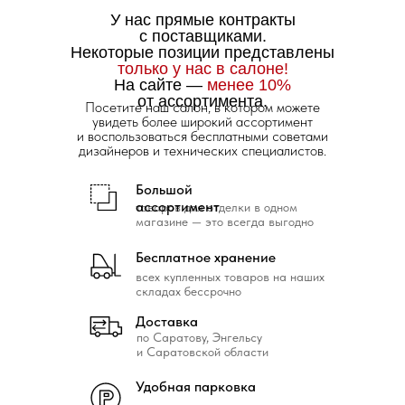
У нас прямые контракты
с поставщиками.
Некоторые позиции представлены
только у нас в салоне!
На сайте —
менее 10%
от ассортимента.
Посетите наш салон, в котором можете
увидеть более широкий ассортимент
и воспользоваться бесплатными советами
дизайнеров и технических специалистов.
Большой
ассортимент
товаров для отделки в одном
магазине — это всегда выгодно
Бесплатное хранение
всех купленных товаров на наших
складах бессрочно
Доставка
по Саратову, Энгельсу
и Саратовской области
Удобная парковка