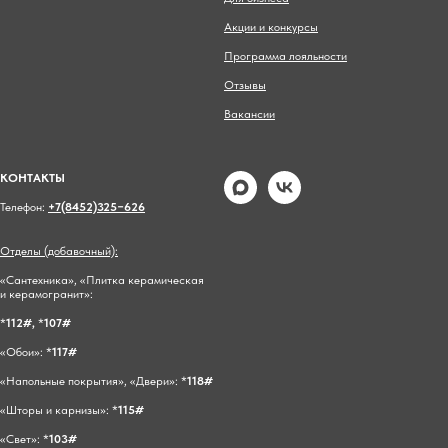
Акции и конкурсы
Программа лояльности
Отзывы
Вакансии
КОНТАКТЫ
Телефон:
+7(8452)325−626
Отделы (добавочный):
«Сантехника», «Плитка керамическая
и керамогранит»:
*
112#,
*
107#
«Обои»: *
117#
«Напольные покрытия», «Двери»: *
118#
«Шторы и карнизы»: *
115#
«Свет»: *
103#