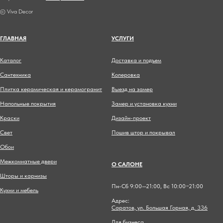
© Viva Decor
ГЛАВНА
Я
УСЛУГИ
Каталог
Доставка и подъем
Сантехника
Колеровка
Плитка керамическая и керамогранит
Выезд на замер
Напольные покрытия
Замер и установка кухни
Краски
Дизайн-проект
Свет
Пошив штор и покрывал
Обои
Межкомнатные двери
О САЛОНЕ
Шторы и карнизы
Пн-Сб 9:00—21:00, Вс 10:00−21:00
Кухни и мебель
Адрес:
Саратов, ул. Большая Горная, д. 336
Для бизнеса