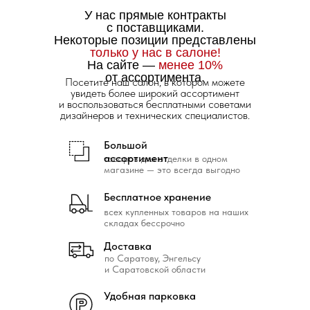
У нас прямые контракты
с поставщиками.
Некоторые позиции представлены
только у нас в салоне!
На сайте —
менее 10%
от ассортимента.
Посетите наш салон, в котором можете
увидеть более широкий ассортимент
и воспользоваться бесплатными советами
дизайнеров и технических специалистов.
Большой
ассортимент
товаров для отделки в одном
магазине — это всегда выгодно
Бесплатное хранение
всех купленных товаров на наших
складах бессрочно
Доставка
по Саратову, Энгельсу
и Саратовской области
Удобная парковка