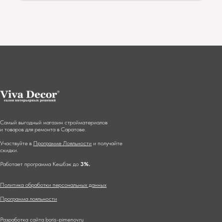
Самый выгодный магазин стройматериалов
и товаров для ремонта в Саратове.
Участвуйте в
Программе Лояльности
и получайте
скидки.
Работает программа Кешбэк до
3%.
Политика обработки персональных данных
Программа лояльности
Разработка сайта
boris-pimenov.ru