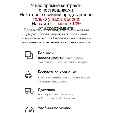
У нас прямые контракты
с поставщиками.
Некоторые позиции представлены
только у нас в салоне!
На сайте —
менее 10%
от ассортимента.
Посетите наш салон, в котором можете
увидеть более широкий ассортимент
и воспользоваться бесплатными советами
дизайнеров и технических специалистов.
Большой
ассортимент
товаров для отделки в одном
магазине — это всегда выгодно
Бесплатное хранение
всех купленных товаров на наших
складах бессрочно
Доставка
по Саратову, Энгельсу
и Саратовской области
Удобная парковка