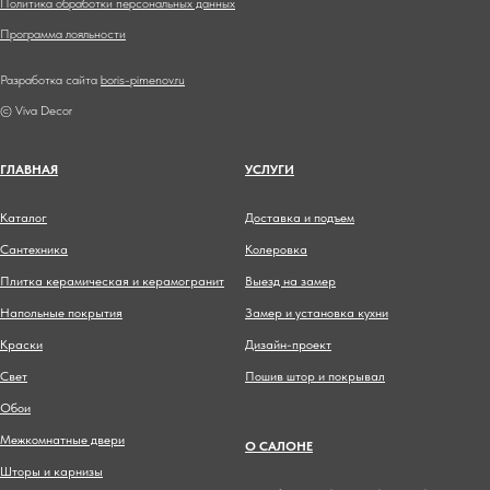
Политика обработки персональных данных
Программа лояльности
Разработка сайта
boris-pimenov.ru
© Viva Decor
ГЛАВНА
Я
УСЛУГИ
Каталог
Доставка и подъем
Сантехника
Колеровка
Плитка керамическая и керамогранит
Выезд на замер
Напольные покрытия
Замер и установка кухни
Краски
Дизайн-проект
Свет
Пошив штор и покрывал
Обои
Межкомнатные двери
О САЛОНЕ
Шторы и карнизы