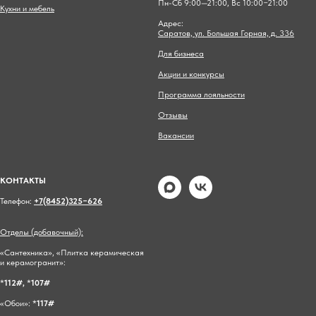
Пн-Сб 9:00—21:00, Вс 10:00−21:00
Кухни и мебель
Адрес:
Саратов, ул. Большая Горная, д. 336
Для бизнеса
Акции и конкурсы
Программа лояльности
Отзывы
Вакансии
КОНТАКТЫ
Телефон:
+7(8452)325−626
Отделы (добавочный):
«Сантехника», «Плитка керамическая
и керамогранит»:
*
112#,
*
107#
«Обои»: *
117#