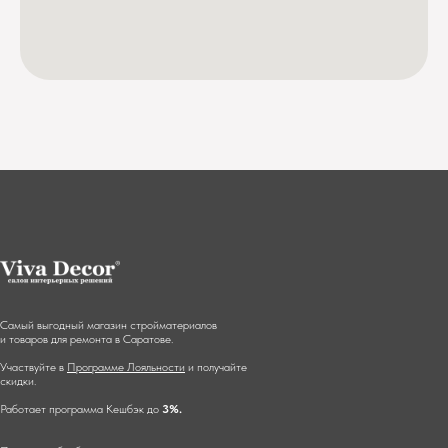
Самый выгодный магазин стройматериалов
и товаров для ремонта в Саратове.
Участвуйте в
Программе Лояльности
и получайте
скидки.
Работает программа Кешбэк до
3%.