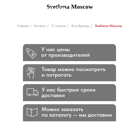
Svetlana Moscow
Главная
/
Каталог
/
О салоне
/
Все бренды
/
Svetlana Moscow
У нас цены
от производителей
Товар можно посмотреть
и потрогать
У нас быстрые сроки
доставки
Можно заказать
по каталогу — мы доставим