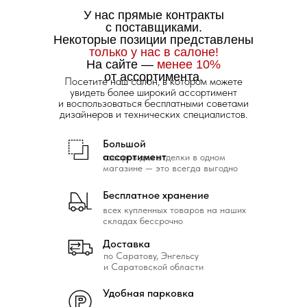
У нас прямые контракты
с поставщиками.
Некоторые позиции представлены
только у нас в салоне!
На сайте —
менее 10%
от ассортимента.
Посетите наш салон, в котором можете
увидеть более широкий ассортимент
и воспользоваться бесплатными советами
дизайнеров и технических специалистов.
Большой
ассортимент
товаров для отделки в одном
магазине — это всегда выгодно
Бесплатное хранение
всех купленных товаров на наших
складах бессрочно
Доставка
по Саратову, Энгельсу
и Саратовской области
Удобная парковка