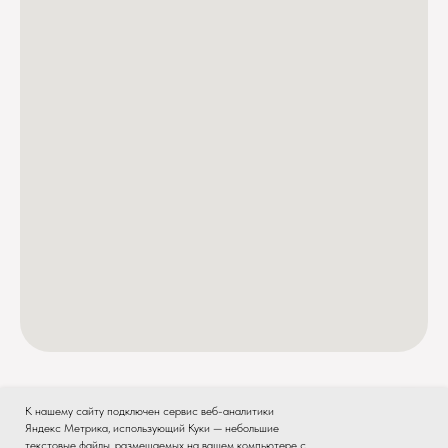
К нашему сайту подключен сервис веб-аналитики
Яндекс Метрика, использующий Куки — небольшие
текстовые файлы, размещаемых на вашем компьютере с