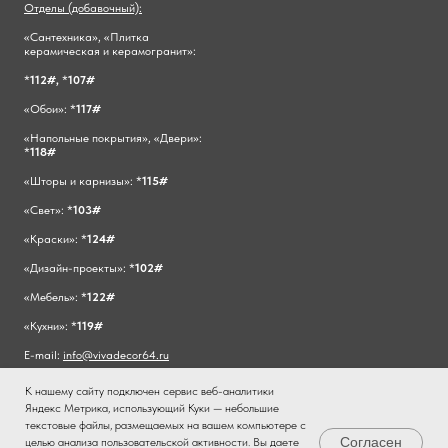
Отделы (добавочный):
«Сантехника», «Плитка
керамическая и керамогранит»:
*
112#,
*
107#
«Обои»: *
117#
«Напольные покрытия», «Двери»:
*
118#
«Шторы и карнизы»: *
115#
«Свет»: *
103#
«Краски»: *
124#
«Дизайн-проекты»: *
102#
«Мебель»: *
122#
«Кухни»: *
119#
E-mail:
info@vivadecor64.ru
К нашему сайту подключен сервис веб-аналитики
Яндекс Метрика, использующий Куки — небольшие
текстовые файлы, размещаемых на вашем компьютере с
Согласен
целью анализа пользовательской активности. Вы даете