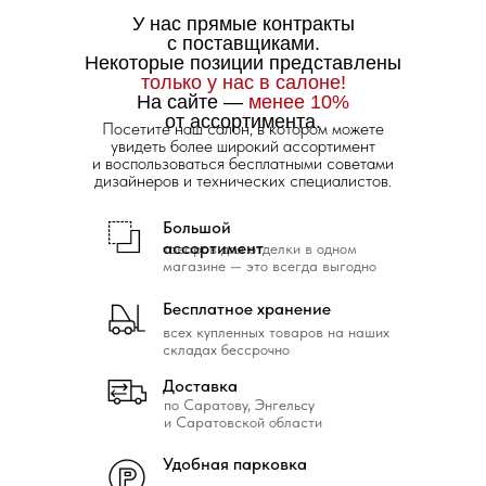
У нас прямые контракты
с поставщиками.
Некоторые позиции представлены
только у нас в салоне!
На сайте —
менее 10%
от ассортимента.
Посетите наш салон, в котором можете
увидеть более широкий ассортимент
и воспользоваться бесплатными советами
дизайнеров и технических специалистов.
Большой
ассортимент
товаров для отделки в одном
магазине — это всегда выгодно
Бесплатное хранение
всех купленных товаров на наших
складах бессрочно
Доставка
по Саратову, Энгельсу
и Саратовской области
Удобная парковка