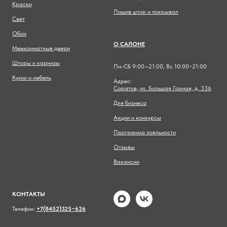
Краски
Пошив штор и покрывал
Свет
Обои
О САЛОНЕ
Межкомнатные двери
Шторы и карнизы
Пн-Сб 9:00—21:00, Вс 10:00−21:00
Кухни и мебель
Адрес:
Саратов, ул. Большая Горная, д. 336
Для бизнеса
Акции и конкурсы
Программа лояльности
Отзывы
Вакансии
КОНТАКТЫ
Телефон:
+7(8452)325−626