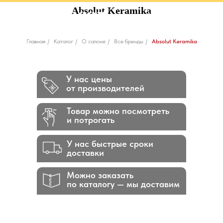
Absolut Keramika
Главная
/
Каталог
/
О салоне
/
Все бренды
/
Absolut Keramika
У нас цены
от производителей
Товар можно посмотреть
и потрогать
У нас быстрые сроки
доставки
Можно заказать
по каталогу — мы доставим