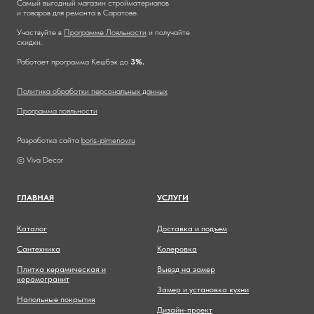
Самый выгодный магазин стройматериалов
и товаров для ремонта в Саратове.
Участвуйте в
Программе Лояльности
и получайте
скидки.
Работает программа Кешбэк до
3%.
Политика обработки персональных данных
Программа лояльности
Разработка сайта
boris-pimenov.ru
© Viva Decor
ГЛАВНА
Я
УСЛУГИ
Каталог
Доставка и подъем
Сантехника
Колеровка
Плитка керамическая и
Выезд на замер
керамогранит
Замер и установка кухни
Напольные покрытия
Дизайн-проект