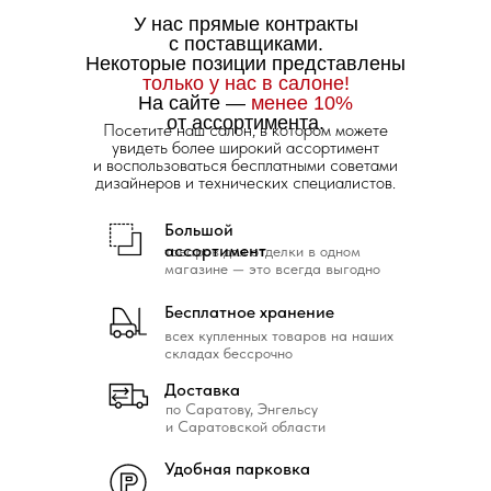
У нас прямые контракты
с поставщиками.
Некоторые позиции представлены
только у нас в салоне!
На сайте —
менее 10%
от ассортимента.
Посетите наш салон, в котором можете
увидеть более широкий ассортимент
и воспользоваться бесплатными советами
дизайнеров и технических специалистов.
Большой
ассортимент
товаров для отделки в одном
магазине — это всегда выгодно
Бесплатное хранение
всех купленных товаров на наших
складах бессрочно
Доставка
по Саратову, Энгельсу
и Саратовской области
Удобная парковка