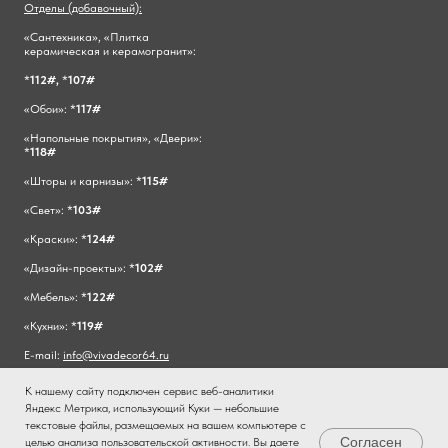
Отделы (добавочный):
«Сантехника», «Плитка
керамическая и керамогранит»:
*
112#,
*
107#
«Обои»: *
117#
«Напольные покрытия», «Двери»:
*
118#
«Шторы и карнизы»: *
115#
«Свет»: *
103#
«Краски»: *
124#
«Дизайн-проекты»: *
102#
«Мебель»: *
122#
«Кухни»: *
119#
E-mail:
info@vivadecor64.ru
К нашему сайту подключен сервис веб-аналитики
Яндекс Метрика, использующий Куки — небольшие
текстовые файлы, размещаемых на вашем компьютере с
Согласен
целью анализа пользовательской активности. Вы даете