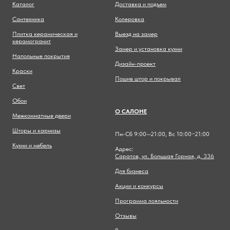
Каталог
Доставка и подъем
Сантехника
Колеровка
Плитка керамическая и
Выезд на замер
керамогранит
Замер и установка кухни
Напольные покрытия
Дизайн-проект
Краски
Пошив штор и покрывал
Свет
Обои
О САЛОНЕ
Межкомнатные двери
Шторы и карнизы
Пн-Сб 9:00—21:00, Вс 10:00−21:00
Кухни и мебель
Адрес:
Саратов, ул. Большая Горная, д. 336
Для бизнеса
Акции и конкурсы
Программа лояльности
Отзывы