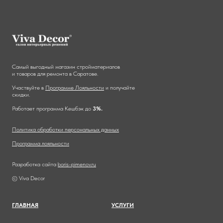
Самый выгодный магазин стройматериалов
и товаров для ремонта в Саратове.
Участвуйте в
Программе Лояльности
и получайте
скидки.
Работает программа Кешбэк до
3%.
Политика обработки персональных данных
Программа лояльности
Разработка сайта
boris-pimenov.ru
© Viva Decor
ГЛАВНА
Я
УСЛУГИ