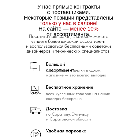
У нас прямые контракты
с поставщиками.
Некоторые позиции представлены
только у нас в салоне!
На сайте —
менее 10%
от ассортимента.
Посетите наш салон, в котором можете
увидеть более широкий ассортимент
и воспользоваться бесплатными советами
дизайнеров и технических специалистов.
Большой
ассортимент
товаров для отделки в одном
магазине — это всегда выгодно
Бесплатное хранение
всех купленных товаров на наших
складах бессрочно
Доставка
по Саратову, Энгельсу
и Саратовской области
Удобная парковка