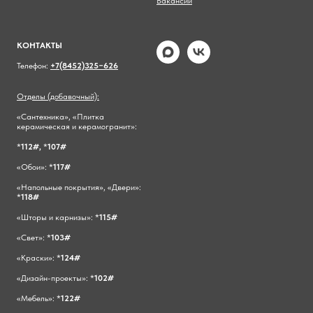
Вакансии
КОНТАКТЫ
Телефон:
+7(8452)325−626
Отделы (добавочный):
«Сантехника», «Плитка
керамическая и керамогранит»:
*
112#,
*
107#
«Обои»: *
117#
«Напольные покрытия», «Двери»:
*
118#
«Шторы и карнизы»: *
115#
«Свет»: *
103#
«Краски»: *
124#
«Дизайн-проекты»: *
102#
«Мебель»: *
122#