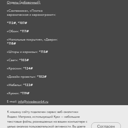
Отделы (добавочный):
«Сантехника», «Плитка
керамическая и керамогранит»:
*
112#,
*
107#
«Обои»: *
117#
«Напольные покрытия», «Двери»:
*
118#
«Шторы и карнизы»: *
115#
«Свет»: *
103#
«Краски»: *
124#
«Дизайн-проекты»: *
102#
«Мебель»: *
122#
«Кухни»: *
119#
E-mail:
info@vivadecor64.ru
К нашему сайту подключен сервис веб-аналитики
Яндекс Метрика, использующий Куки — небольшие
текстовые файлы, размещаемых на вашем компьютере с
Согласен
целью анализа пользовательской активности. Вы даете