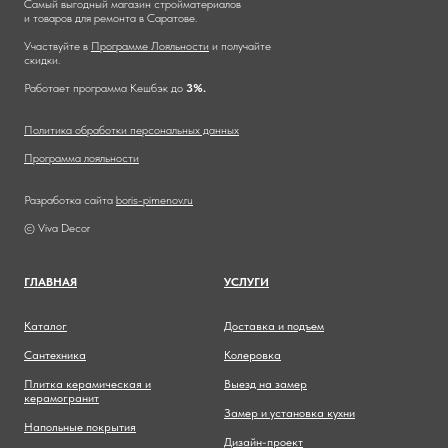
Самый выгодный магазин стройматериалов
и товаров для ремонта в Саратове.
Участвуйте в
Программе Лояльности
и получайте
скидки.
Работает программа Кешбэк до
3%.
Политика обработки персональных данных
Программа лояльности
Разработка сайта
boris-pimenov.ru
© Viva Decor
ГЛАВНА
Я
УСЛУГИ
Каталог
Доставка и подъем
Сантехника
Колеровка
Плитка керамическая и
Выезд на замер
керамогранит
Замер и установка кухни
Напольные покрытия
Дизайн-проект