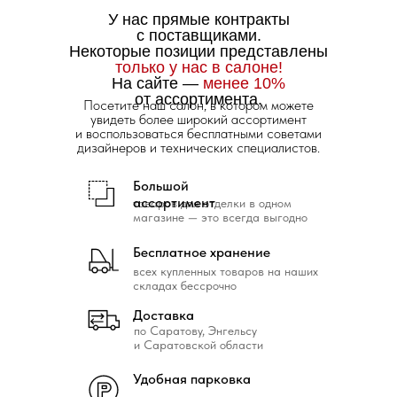
У нас прямые контракты
с поставщиками.
Некоторые позиции представлены
только у нас в салоне!
На сайте —
менее 10%
от ассортимента.
Посетите наш салон, в котором можете
увидеть более широкий ассортимент
и воспользоваться бесплатными советами
дизайнеров и технических специалистов.
Большой
ассортимент
товаров для отделки в одном
магазине — это всегда выгодно
Бесплатное хранение
всех купленных товаров на наших
складах бессрочно
Доставка
по Саратову, Энгельсу
и Саратовской области
Удобная парковка