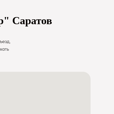
р" Саратов
ъезд,
хать