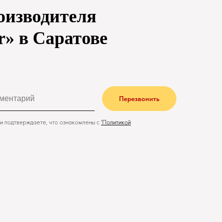
оизводителя
r» в Саратове
Перезвонить
и подтверждаете, что ознакомлены с
'
Политикой