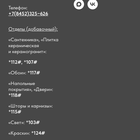
Телефон:
+7(8452)325−626
Отделы (добавочный):
«Сантехника», «Плитка
керамическая
и керамогранит»:
*
112#,
*
107#
«Обои»: *
117#
«Напольные
покрытия», «Двери»:
*
118#
«Шторы и карнизы»:
*
115#
«Свет»: *
103#
«Краски»: *
124#