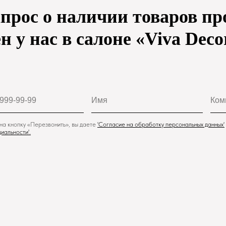
апрос о наличии товаров пр
н у нас в салоне «Viva Deco
а кнопку «Перезвонить», вы даете
'
Cогласие на обработку персональных данных'
иальности
'.