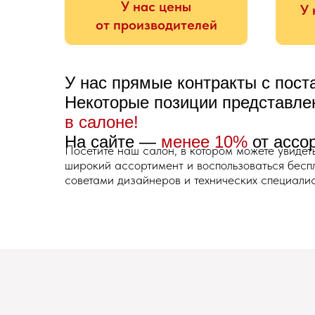
У нас цены
У 
от производителей
У нас прямые контракты с пос
Некоторые позиции представл
в салоне!
На сайте —
менее 10%
от ассо
Посетите наш салон, в котором можете увидет
широкий ассортимент и воспользоваться бес
советами дизайнеров и технических специалис