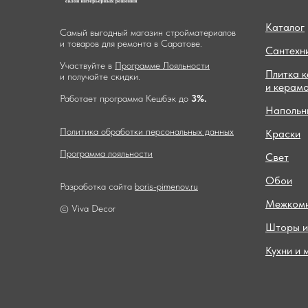
Каталог
Самый выгодный магазин стройматериалов
и товаров для ремонта в Саратове.
Сантехн
Участвуйте в
Программе Лояльности
Плитка 
и получайте скидки.
и керам
Работает программа Кешбэк до
3%.
Напольн
Политика обработки персональных данных
Краски
Программа лояльности
Свет
Обои
Разработка сайта
boris-pimenov.ru
Межкомн
© Viva Decor
Шторы и
Кухни и 