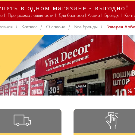
пать в одном магазине - выгодно!
Галерея Арбен
е I
Программа лояльности I
Для бизнеса I
Акции I
Бренды I
Конт
лавная
/
Каталог
/
О салоне
/
Все бренды
/
Галерея Арб