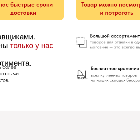
нас быстрые сроки
Товар можно посмот
доставки
и потрогать
тавщиками.
Большой ассортимент
товаров для отделки в од
ены
только у нас
магазине — это всегда в
ртимента.
ь более
Бесплатное хранение
платными
всех купленных товаров
тов.
на наших складах бессро