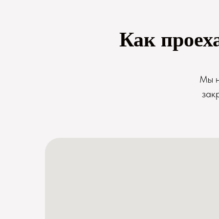
Как проех
Мы н
зак