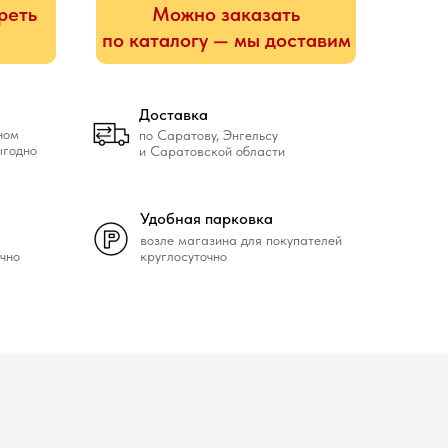
реть
Можно заказать
по каталогу — мы доставим
Доставка
ном
по Саратову, Энгельсу
ыгодно
и Саратовской области
Удобная парковка
возле магазина для покупателей
чно
круглосуточно