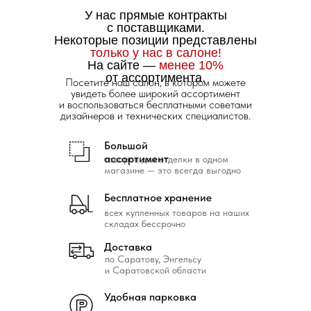
У нас прямые контракты
с поставщиками.
Некоторые позиции представлены
только у нас в салоне!
На сайте —
менее 10%
от ассортимента.
Посетите наш салон, в котором можете
увидеть более широкий ассортимент
и воспользоваться бесплатными советами
дизайнеров и технических специалистов.
Большой
ассортимент
товаров для отделки в одном
магазине — это всегда выгодно
Бесплатное хранение
всех купленных товаров на наших
складах бессрочно
Доставка
по Саратову, Энгельсу
и Саратовской области
Удобная парковка