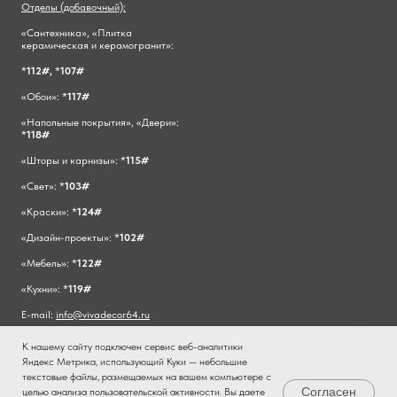
Отделы (добавочный):
«Сантехника», «Плитка
керамическая и керамогранит»:
*
112#,
*
107#
«Обои»: *
117#
«Напольные покрытия», «Двери»:
*
118#
«Шторы и карнизы»: *
115#
«Свет»: *
103#
«Краски»: *
124#
«Дизайн-проекты»: *
102#
«Мебель»: *
122#
«Кухни»: *
119#
E-mail:
info@vivadecor64.ru
К нашему сайту подключен сервис веб-аналитики
Яндекс Метрика, использующий Куки — небольшие
текстовые файлы, размещаемых на вашем компьютере с
Согласен
целью анализа пользовательской активности. Вы даете