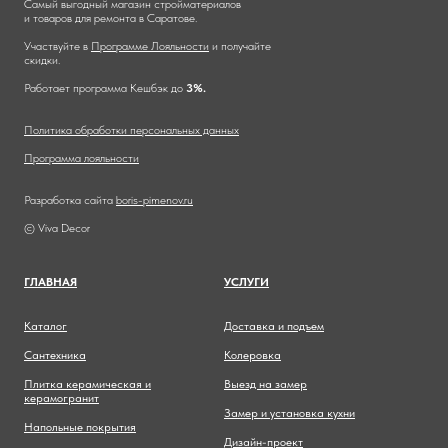
Самый выгодный магазин стройматериалов
и товаров для ремонта в Саратове.
Участвуйте в
Программе Лояльности
и получайте
скидки.
Работает программа Кешбэк до
3%.
Политика обработки персональных данных
Программа лояльности
Разработка сайта
boris-pimenov.ru
© Viva Decor
ГЛАВНА
Я
УСЛУГИ
Каталог
Доставка и подъем
Сантехника
Колеровка
Плитка керамическая и
Выезд на замер
керамогранит
Замер и установка кухни
Напольные покрытия
Дизайн-проект