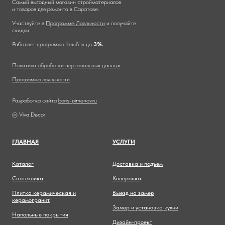
Самый выгодный магазин стройматериалов
и товаров для ремонта в Саратове.
Участвуйте в
Программе Лояльности
и получайте
скидки.
Работает программа Кешбэк до
3%.
Политика обработки персональных данных
Программа лояльности
Разработка сайта
boris-pimenov.ru
© Viva Decor
ГЛАВНА
Я
УСЛУГИ
Каталог
Доставка и подъем
Сантехника
Колеровка
Плитка керамическая и
Выезд на замер
керамогранит
Замер и установка кухни
Напольные покрытия
Дизайн-проект