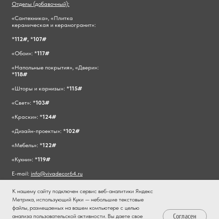
Отделы (добавочный):
«Сантехника», «Плитка
керамическая и керамогранит»:
*
112#,
*
107#
«Обои»: *
117#
«Напольные покрытия», «Двери»:
*
118#
«Шторы и карнизы»: *
115#
«Свет»: *
103#
«Краски»: *
124#
«Дизайн-проекты»: *
102#
«Мебель»: *
122#
«Кухни»: *
119#
E-mail:
info@vivadecor64.ru
К нашему сайту подключен сервис веб-аналитики Яндекс
Метрика, использующий Куки — небольшие текстовые
файлы, размещаемых на вашем компьютере с целью
Согласен
анализа пользовательской активности. Вы даете свое