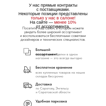
У нас прямые контракты
с поставщиками.
Некоторые позиции представлены
только у нас в салоне!
На сайте —
менее 10%
от ассортимента.
Посетите наш салон, в котором можете
увидеть более широкий ассортимент
и воспользоваться бесплатными советами
дизайнеров и технических специалистов.
Большой
ассортимент
товаров для отделки в одном
магазине — это всегда выгодно
Бесплатное хранение
всех купленных товаров на наших
складах бессрочно
Доставка
по Саратову, Энгельсу
и Саратовской области
Удобная парковка