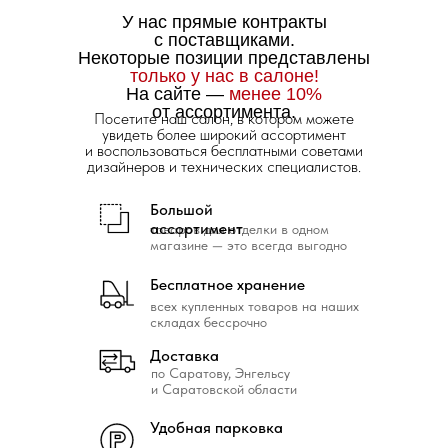
У нас прямые контракты
с поставщиками.
Некоторые позиции представлены
только у нас в салоне!
На сайте —
менее 10%
от ассортимента.
Посетите наш салон, в котором можете
увидеть более широкий ассортимент
и воспользоваться бесплатными советами
дизайнеров и технических специалистов.
Большой
ассортимент
товаров для отделки в одном
магазине — это всегда выгодно
Бесплатное хранение
всех купленных товаров на наших
складах бессрочно
Доставка
по Саратову, Энгельсу
и Саратовской области
Удобная парковка