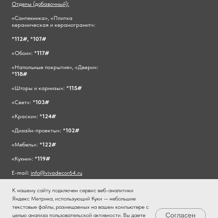
Отделы (добавочный):
«Сантехника», «Плитка
керамическая и керамогранит»:
*
112#,
*
107#
«Обои»: *
117#
«Напольные покрытия», «Двери»:
*
118#
«Шторы и карнизы»: *
115#
«Свет»: *
103#
«Краски»: *
124#
«Дизайн-проекты»: *
102#
«Мебель»: *
122#
«Кухни»: *
119#
E-mail:
info@vivadecor64.ru
К нашему сайту подключен сервис веб-аналитики
Яндекс Метрика, использующий Куки — небольшие
текстовые файлы, размещаемых на вашем компьютере с
Согласен
целью анализа пользовательской активности. Вы даете