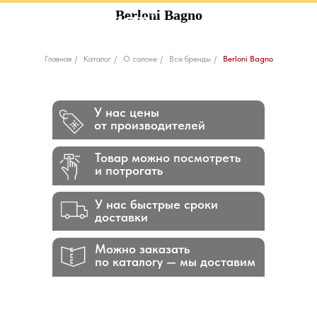
Berloni Bagno
Главная
/
Каталог
/
О салоне
/
Все бренды
/
Berloni Bagno
У нас цены
от производителей
Товар можно посмотреть
и потрогать
У нас быстрые сроки
доставки
Можно заказать
по каталогу — мы доставим