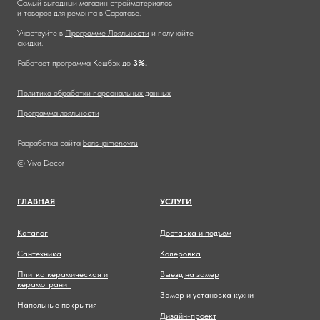
Самый выгодный магазин стройматериалов
и товаров для ремонта в Саратове.
Участвуйте в
Программе Лояльности
и получайте
скидки.
Работает программа Кешбэк до
3%.
Политика обработки персональных данных
Программа лояльности
Разработка сайта
boris-pimenov.ru
© Viva Decor
ГЛАВНА
Я
УСЛУГИ
Каталог
Доставка и подъем
Сантехника
Колеровка
Плитка керамическая и
Выезд на замер
керамогранит
Замер и установка кухни
Напольные покрытия
Дизайн-проект