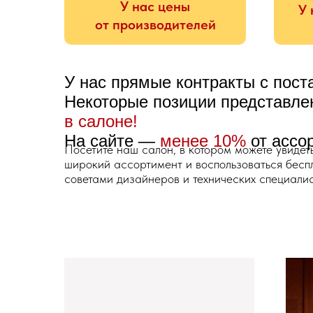
У нас цены
У 
от производителей
У нас прямые контракты с пос
Некоторые позиции представл
в салоне!
На сайте —
менее 10%
от ассо
Посетите наш салон, в котором можете увидет
широкий ассортимент и воспользоваться бес
советами дизайнеров и технических специалис