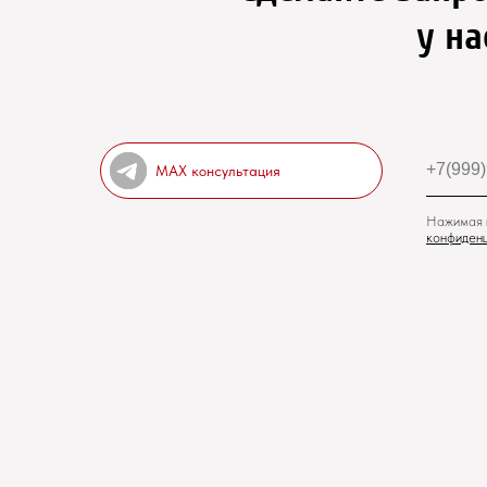
у на
MAX консультация
Нажимая н
конфиденц