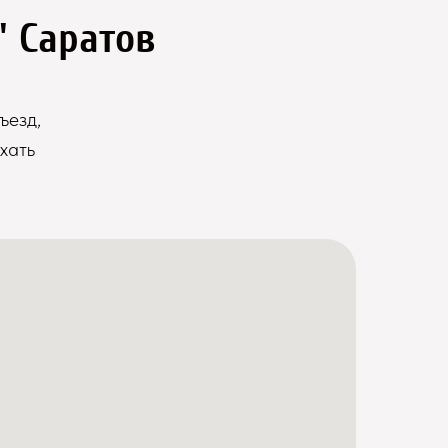
" Саратов
ъезд,
хать