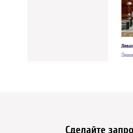
Диван
Произ
Сделайте запро