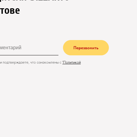
атове
Перезвонить
и подтверждаете, что ознакомлены с
'
Политикой