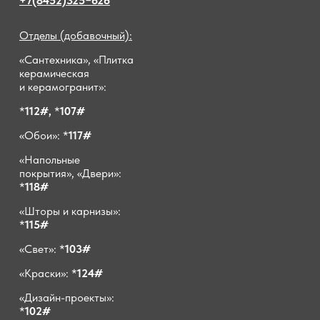
+7(8452)325−626
Отделы (добавочный):
«Сантехника», «Плитка
керамическая
и керамогранит»:
*
112#,
*
107#
«Обои»: *
117#
«Напольные
покрытия», «Двери»:
*
118#
«Шторы и карнизы»:
*
115#
«Свет»: *
103#
«Краски»: *
124#
«Дизайн-проекты»:
*
102#