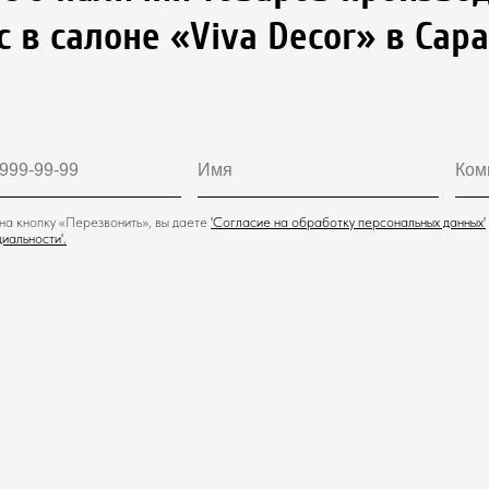
с в салоне «Viva Decor» в Сар
а кнопку «Перезвонить», вы даете
'
Cогласие на обработку персональных данных'
иальности
'.