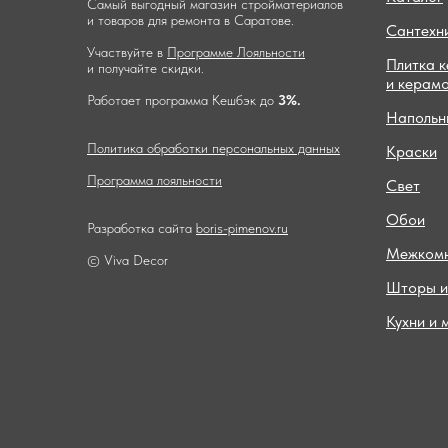
Самый выгодный магазин стройматериалов
и товаров для ремонта в Саратове.
Сантехн
Участвуйте в
Программе Лояльности
Плитка 
и получайте скидки.
и керам
Работает программа Кешбэк до
3%.
Напольн
Политика обработки персональных данных
Краски
Программа лояльности
Свет
Обои
Разработка сайта
boris-pimenov.ru
Межкомн
© Viva Decor
Шторы и
Кухни и 