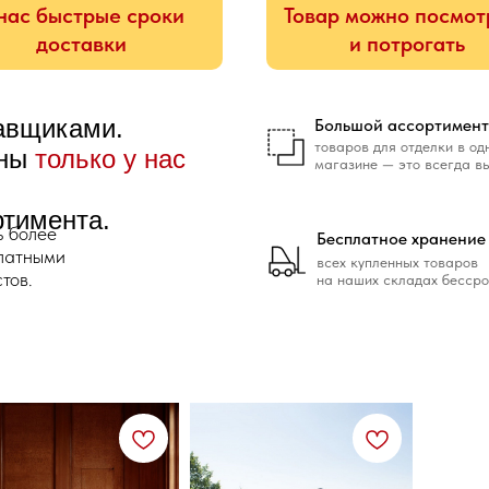
нас быстрые сроки
Товар можно посмот
доставки
и потрогать
тавщиками.
Большой ассортимент
товаров для отделки в од
ены
только у нас
магазине — это всегда в
ртимента.
ь более
Бесплатное хранение
платными
всех купленных товаров
тов.
на наших складах бессро