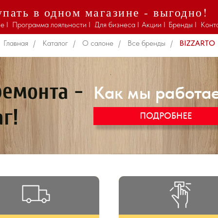
пать в одном магазине - выгодно!
BIZZARTO
е I
Программа лояльности I
Для бизнеса I
Акции I
Бренды I
Конт
Главная
/
Каталог
/
О салоне
/
Все бренды
/
BIZZARTO