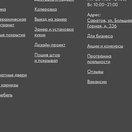
Вс 10:00−21:00
ика
Колеровка
Адрес:
керамическая
Выезд на замер
Саратов, ул. Большая
огранит
Горная, д. 336
Замер и установка
ые покрытия
кухни
Для бизнеса
Дизайн-проект
Акции и конкурсы
Пошив штор
Программа
и покрывал
лояльности
Отзывы
атные двери
Вакансии
 карнизы
мебель