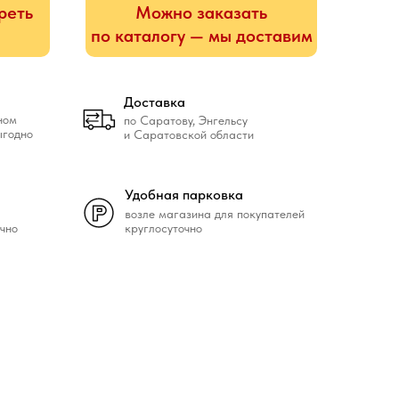
реть
Можно заказать
по каталогу — мы доставим
Доставка
ном
по Саратову, Энгельсу
ыгодно
и Саратовской области
Удобная парковка
возле магазина для покупателей
чно
круглосуточно