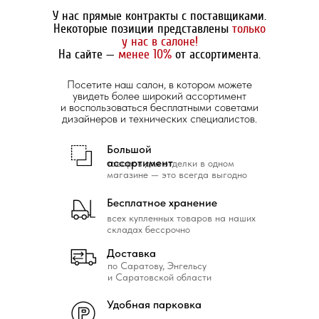
У нас прямые контракты с поставщиками.
Некоторые позиции представлены
только
у нас в салоне!
На сайте —
менее 10%
от ассортимента.
Посетите наш салон, в котором можете
увидеть более широкий ассортимент
и воспользоваться бесплатными советами
дизайнеров и технических специалистов.
Большой
ассортимент
товаров для отделки в одном
магазине — это всегда выгодно
Бесплатное хранение
всех купленных товаров на наших
складах бессрочно
Доставка
по Саратову, Энгельсу
и Саратовской области
Удобная парковка