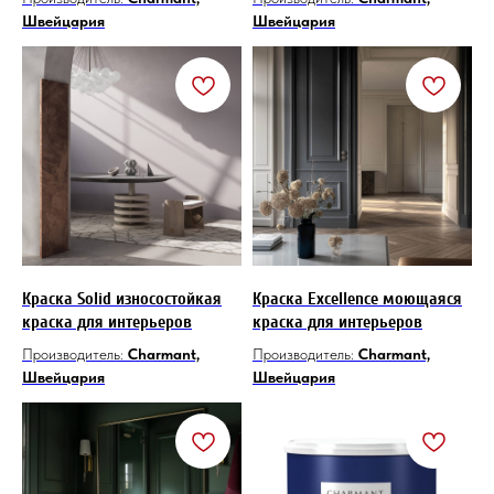
Швейцария
Швейцария
Краска Solid износостойкая
Краска Excellence моющаяся
краска для интерьеров
краска для интерьеров
Производитель:
Charmant,
Производитель:
Charmant,
Швейцария
Швейцария