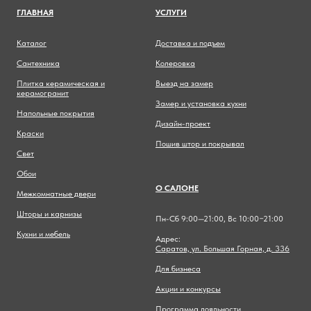
ГЛАВНА
Я
УСЛУГИ
Каталог
Доставка и подъем
Сантехника
Колеровка
Плитка керамическая и
Выезд на замер
керамогранит
Замер и установка кухни
Напольные покрытия
Дизайн-проект
Краски
Пошив штор и покрывал
Свет
Обои
О САЛОНЕ
Межкомнатные двери
Шторы и карнизы
Пн-Сб 9:00—21:00, Вс 10:00−21:00
Кухни и мебель
Адрес:
Саратов, ул. Большая Горная, д. 336
Для бизнеса
Акции и конкурсы
Программа лояльности