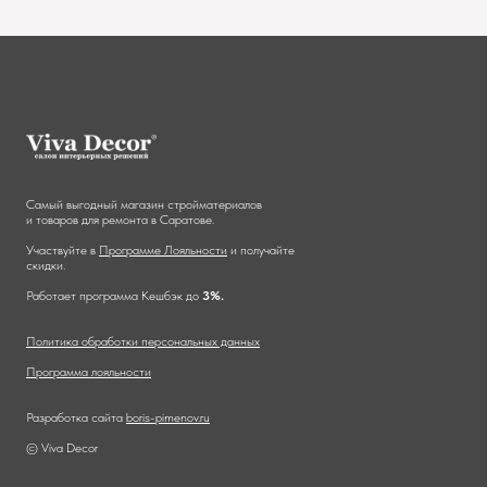
Самый выгодный магазин стройматериалов
и товаров для ремонта в Саратове.
Участвуйте в
Программе Лояльности
и получайте
скидки.
Работает программа Кешбэк до
3%.
Политика обработки персональных данных
Программа лояльности
Разработка сайта
boris-pimenov.ru
© Viva Decor