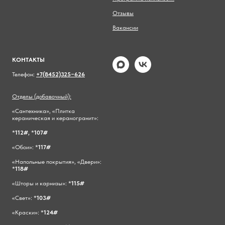
Отзывы
Вакансии
КОНТАКТЫ
Телефон:
+7(8452)325−626
Отделы (добавочный):
«Сантехника», «Плитка
керамическая и керамогранит»:
*
112#,
*
107#
«Обои»: *
117#
«Напольные покрытия», «Двери»:
*
118#
«Шторы и карнизы»: *
115#
«Свет»: *
103#
«Краски»: *
124#