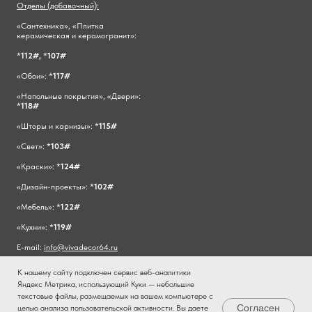
Отделы (добавочный):
«Сантехника», «Плитка
керамическая и керамогранит»:
*
112#,
*
107#
«Обои»: *
117#
«Напольные покрытия», «Двери»:
*
118#
«Шторы и карнизы»: *
115#
«Свет»: *
103#
«Краски»: *
124#
«Дизайн-проекты»: *
102#
«Мебель»: *
122#
«Кухни»: *
119#
E-mail:
info@vivadecor64.ru
К нашему сайту подключен сервис веб-аналитики
Яндекс Метрика, использующий Куки — небольшие
текстовые файлы, размещаемых на вашем компьютере с
Согласен
целью анализа пользовательской активности. Вы даете