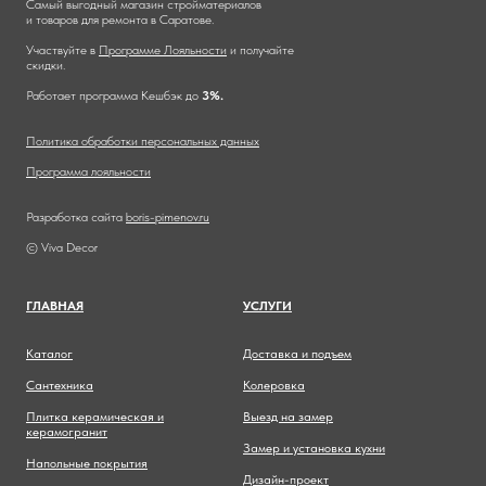
Самый выгодный магазин стройматериалов
и товаров для ремонта в Саратове.
Участвуйте в
Программе Лояльности
и получайте
скидки.
Работает программа Кешбэк до
3%.
Политика обработки персональных данных
Программа лояльности
Разработка сайта
boris-pimenov.ru
© Viva Decor
ГЛАВНА
Я
УСЛУГИ
Каталог
Доставка и подъем
Сантехника
Колеровка
Плитка керамическая и
Выезд на замер
керамогранит
Замер и установка кухни
Напольные покрытия
Дизайн-проект