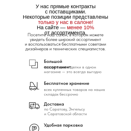
У нас прямые контракты
с поставщиками.
Некоторые позиции представлены
только у нас в салоне!
На сайте —
менее 10%
от ассортимента.
Посетите наш салон, в котором можете
увидеть более широкий ассортимент
и воспользоваться бесплатными советами
дизайнеров и технических специалистов.
Большой
ассортимент
товаров для отделки в одном
магазине — это всегда выгодно
Бесплатное хранение
всех купленных товаров на наших
складах бессрочно
Доставка
по Саратову, Энгельсу
и Саратовской области
Удобная парковка