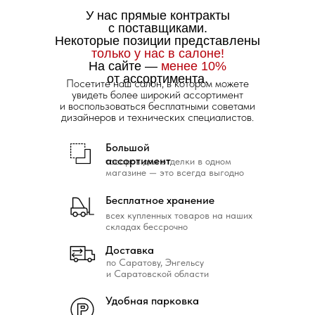
У нас прямые контракты
с поставщиками.
Некоторые позиции представлены
только у нас в салоне!
На сайте —
менее 10%
от ассортимента.
Посетите наш салон, в котором можете
увидеть более широкий ассортимент
и воспользоваться бесплатными советами
дизайнеров и технических специалистов.
Большой
ассортимент
товаров для отделки в одном
магазине — это всегда выгодно
Бесплатное хранение
всех купленных товаров на наших
складах бессрочно
Доставка
по Саратову, Энгельсу
и Саратовской области
Удобная парковка