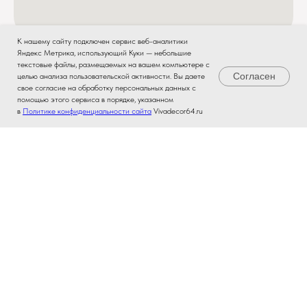
К нашему сайту подключен сервис веб-аналитики
Яндекс Метрика, использующий Куки — небольшие
текстовые файлы, размещаемых на вашем компьютере с
Согласен
целью анализа пользовательской активности. Вы даете
свое согласие на обработку персональных данных с
помощью этого сервиса в порядке, указанном
в
Политике конфиденциальности сайта
Vivadecor64.ru
Главная
Каталог
Звонок
Где мы
Регистрация
Самый выгодный магазин стройматериалов
и товаров для ремонта в Саратове.
Участвуйте в
Программе Лояльности
и получайте
скидки.
Работает программа Кешбэк до
3%.
Политика обработки персональных данных