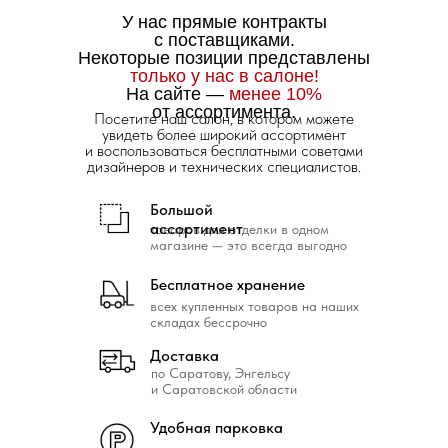
У нас прямые контракты
с поставщиками.
Некоторые позиции представлены
только у нас в салоне!
На сайте —
менее 10%
от ассортимента.
Посетите наш салон, в котором можете
увидеть более широкий ассортимент
и воспользоваться бесплатными советами
дизайнеров и технических специалистов.
Большой
ассортимент
товаров для отделки в одном
магазине — это всегда выгодно
Бесплатное хранение
всех купленных товаров на наших
складах бессрочно
Доставка
по Саратову, Энгельсу
и Саратовской области
Удобная парковка