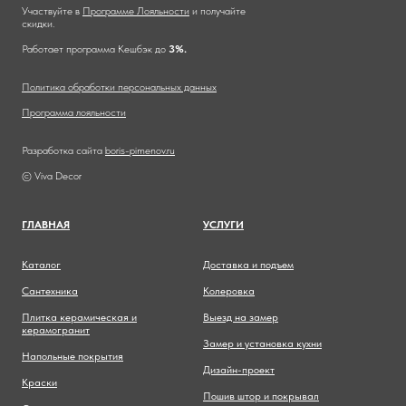
Участвуйте в
Программе Лояльности
и получайте
скидки.
Работает программа Кешбэк до
3%.
Политика обработки персональных данных
Программа лояльности
Разработка сайта
boris-pimenov.ru
© Viva Decor
ГЛАВНА
Я
УСЛУГИ
Каталог
Доставка и подъем
Сантехника
Колеровка
Плитка керамическая и
Выезд на замер
керамогранит
Замер и установка кухни
Напольные покрытия
Дизайн-проект
Краски
Пошив штор и покрывал