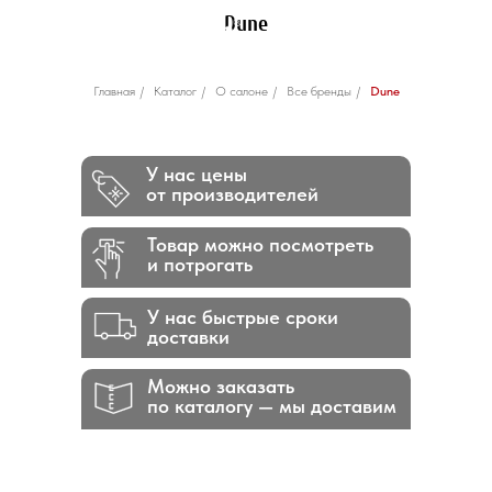
Dune
Главная
/
Каталог
/
О салоне
/
Все бренды
/
Dune
У нас цены
от производителей
Товар можно посмотреть
и потрогать
У нас быстрые сроки
доставки
Можно заказать
по каталогу — мы доставим