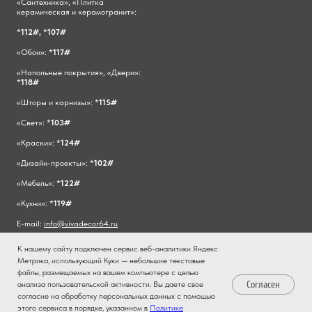
«Сантехника», «Плитка
керамическая и керамогранит»:
*
112#,
*
107#
«Обои»: *
117#
«Напольные покрытия», «Двери»:
*
118#
«Шторы и карнизы»: *
115#
«Свет»: *
103#
«Краски»: *
124#
«Дизайн-проекты»: *
102#
«Мебель»: *
122#
«Кухни»: *
119#
E-mail:
info@vivadecor64.ru
К нашему сайту подключен сервис веб-аналитики Яндекс
Метрика, использующий Куки — небольшие текстовые
файлы, размещаемых на вашем компьютере с целью
Согласен
анализа пользовательской активности. Вы даете свое
согласие на обработку персональных данных с помощью
этого сервиса в порядке, указанном в
Политике