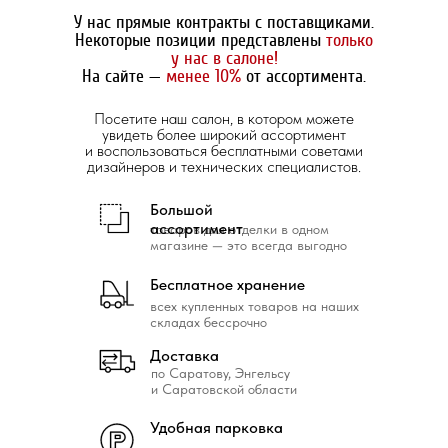
У нас прямые контракты с поставщиками.
Некоторые позиции представлены
только
у нас в салоне!
На сайте —
менее 10%
от ассортимента.
Посетите наш салон, в котором можете
увидеть более широкий ассортимент
и воспользоваться бесплатными советами
дизайнеров и технических специалистов.
Большой
ассортимент
товаров для отделки в одном
магазине — это всегда выгодно
Бесплатное хранение
всех купленных товаров на наших
складах бессрочно
Доставка
по Саратову, Энгельсу
и Саратовской области
Удобная парковка