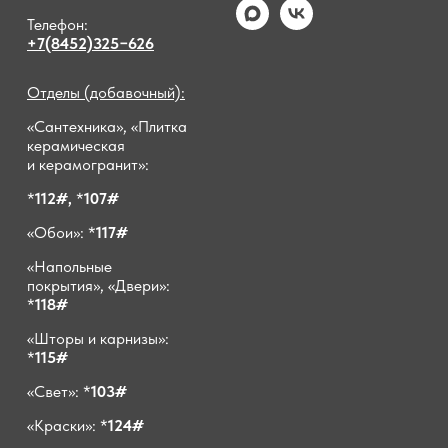
Телефон:
+7(8452)325−626
Отделы (добавочный):
«Сантехника», «Плитка
керамическая
и керамогранит»:
*
112#,
*
107#
«Обои»: *
117#
«Напольные
покрытия», «Двери»:
*
118#
«Шторы и карнизы»:
*
115#
«Свет»: *
103#
«Краски»: *
124#