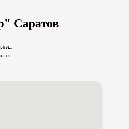
р" Саратов
ъезд,
хать