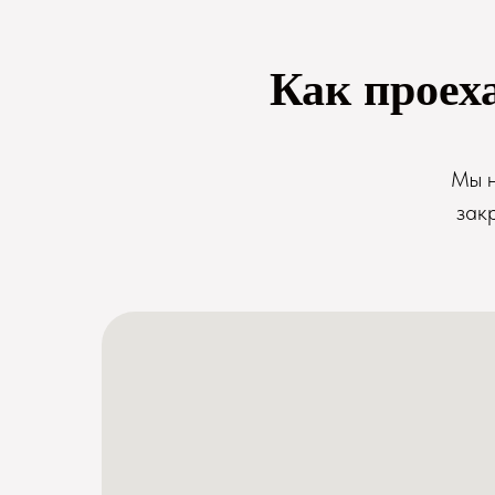
Как проех
Мы н
зак