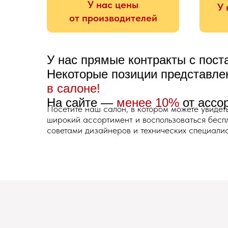
У нас цены
У 
от производителей
У нас прямые контракты с пос
Некоторые позиции представл
в салоне!
На сайте —
менее 10%
от ассо
Посетите наш салон, в котором можете увидет
широкий ассортимент и воспользоваться бес
советами дизайнеров и технических специалис