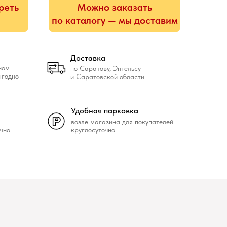
реть
Можно заказать
по каталогу — мы доставим
Доставка
ном
по Саратову, Энгельсу
ыгодно
и Саратовской области
Удобная парковка
возле магазина для покупателей
чно
круглосуточно