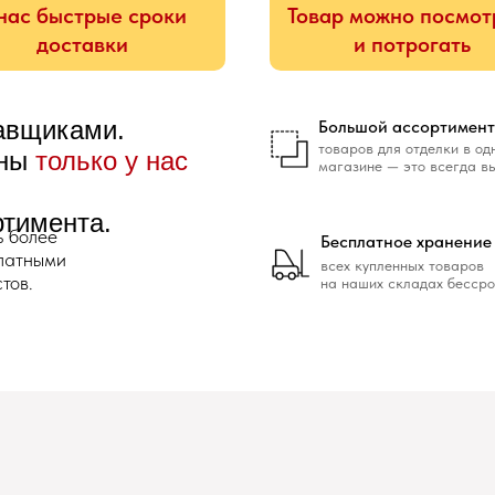
нас быстрые сроки
Товар можно посмот
доставки
и потрогать
тавщиками.
Большой ассортимент
товаров для отделки в од
ены
только у нас
магазине — это всегда в
ртимента.
ь более
Бесплатное хранение
платными
всех купленных товаров
тов.
на наших складах бессро