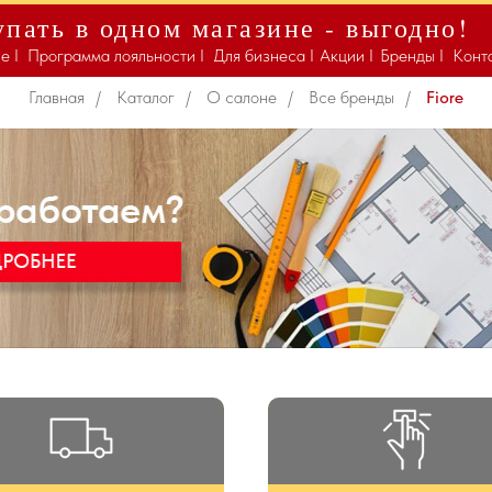
пать в одном магазине - выгодно!
Fiore
е I
Программа лояльности I
Для бизнеса I
Акции I
Бренды I
Конт
Главная
/
Каталог
/
О салоне
/
Все бренды
/
Fiore