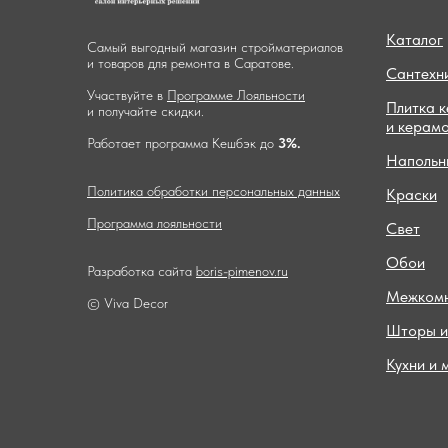
Каталог
Самый выгодный магазин стройматериалов
и товаров для ремонта в Саратове.
Сантехн
Участвуйте в
Программе Лояльности
Плитка 
и получайте скидки.
и керам
Работает программа Кешбэк до
3%.
Напольн
Политика обработки персональных данных
Краски
Программа лояльности
Свет
Обои
Разработка сайта
boris-pimenov.ru
Межкомн
© Viva Decor
Шторы и
Кухни и 