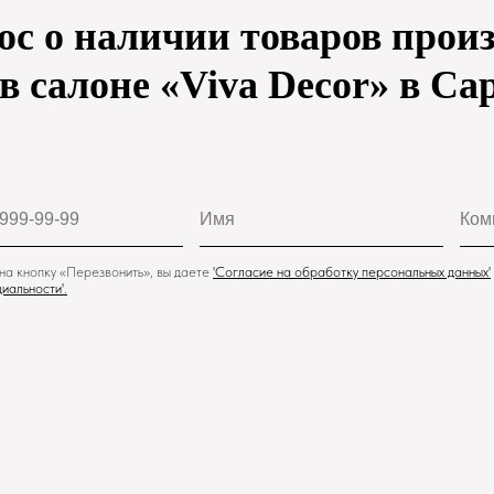
ос о наличии товаров произ
 в салоне «Viva Decor» в Са
а кнопку «Перезвонить», вы даете
'
Cогласие на обработку персональных данных'
иальности
'.