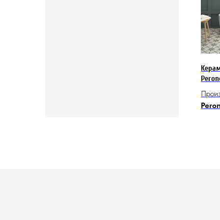
Кера
Peron
Произ
Pero