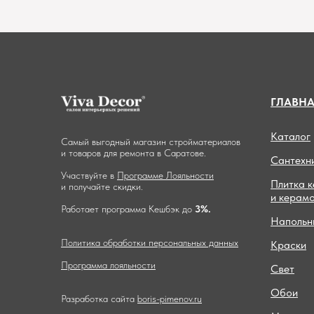
ГЛАВН
Каталог
Самый выгодный магазин стройматериалов
и товаров для ремонта в Саратове.
Сантехн
Участвуйте в
Программе Лояльности
Плитка 
и получайте скидки.
и керам
Работает программа Кешбэк до
3%.
Напольн
Политика обработки персональных данных
Краски
Программа лояльности
Свет
Обои
Разработка сайта
boris-pimenov.ru