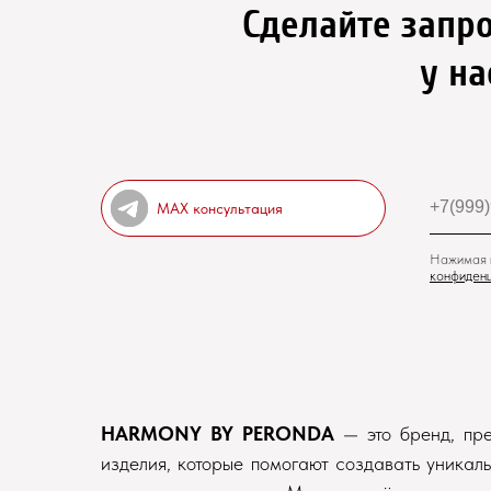
Сделайте запр
у на
MAX консультация
Нажимая н
конфиденц
HARMONY BY PERONDA
— это бренд, пр
изделия, которые помогают создавать уникал