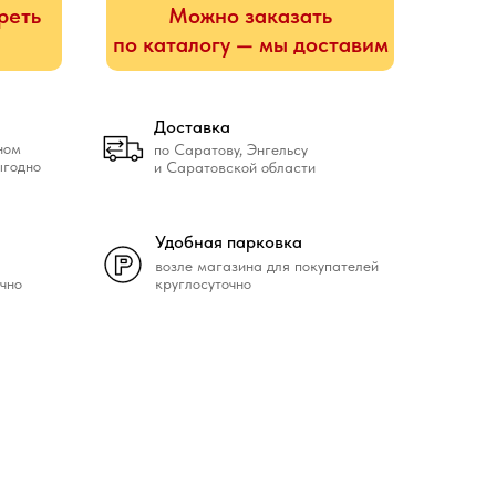
реть
Можно заказать
по каталогу — мы доставим
Доставка
ном
по Саратову, Энгельсу
ыгодно
и Саратовской области
Удобная парковка
возле магазина для покупателей
чно
круглосуточно