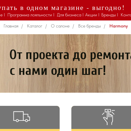
пать в одном магазине - выгодно!
Y
— Творчество и вдохновение в керамике из
е I
Программа лояльности I
Для бизнеса I
Акции I
Бренды I
Конт
Главная
/
Каталог
/
О салоне
/
Все бренды
/
Harmony