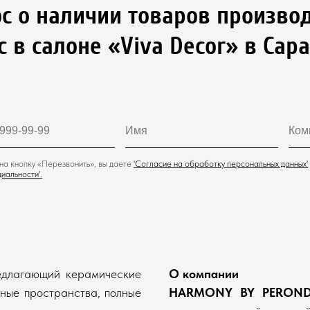
ос о наличии товаров произво
с в салоне «Viva Decor» в Сар
а кнопку «Перезвонить», вы даете
'
Cогласие на обработку персональных данных'
иальности
'.
едлагающий керамические
О компании
ьные пространства, полные
HARMONY BY PERON