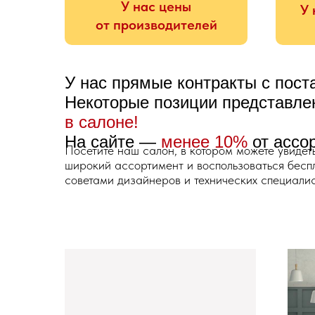
У нас цены
У 
от производителей
У нас прямые контракты с пос
Некоторые позиции представл
в салоне!
На сайте —
менее 10%
от ассо
Посетите наш салон, в котором можете увидет
широкий ассортимент и воспользоваться бес
советами дизайнеров и технических специалис