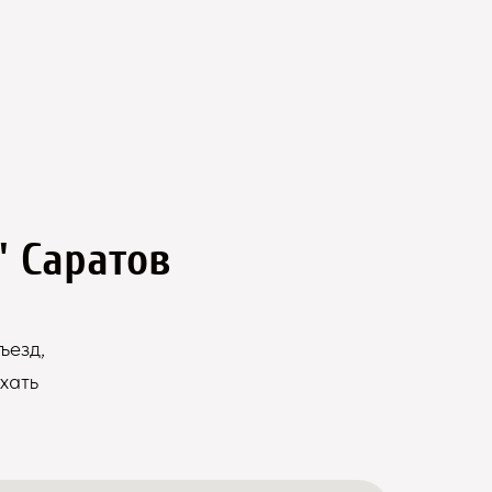
" Саратов
ъезд,
хать