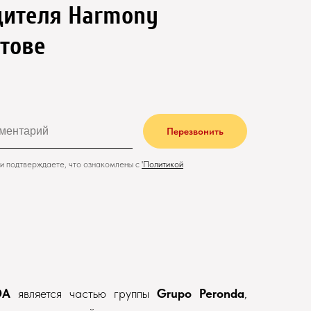
дителя Harmony
атове
Перезвонить
и подтверждаете, что ознакомлены с
'
Политикой
DA
является частью группы
Grupo Peronda
,