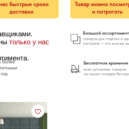
нас быстрые сроки
Товар можно посмот
доставки
и потрогать
тавщиками.
Большой ассортимент
товаров для отделки в од
ены
только у нас
магазине — это всегда в
ртимента.
ь более
Бесплатное хранение
платными
всех купленных товаров
тов.
на наших складах бессро