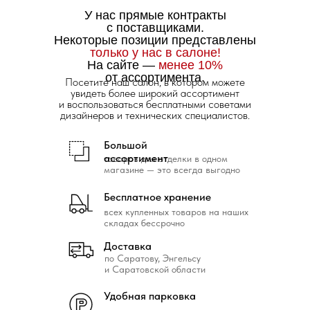
У нас прямые контракты
с поставщиками.
Некоторые позиции представлены
только у нас в салоне!
На сайте —
менее 10%
от ассортимента.
Посетите наш салон, в котором можете
увидеть более широкий ассортимент
и воспользоваться бесплатными советами
дизайнеров и технических специалистов.
Большой
ассортимент
товаров для отделки в одном
магазине — это всегда выгодно
Бесплатное хранение
всех купленных товаров на наших
складах бессрочно
Доставка
по Саратову, Энгельсу
и Саратовской области
Удобная парковка