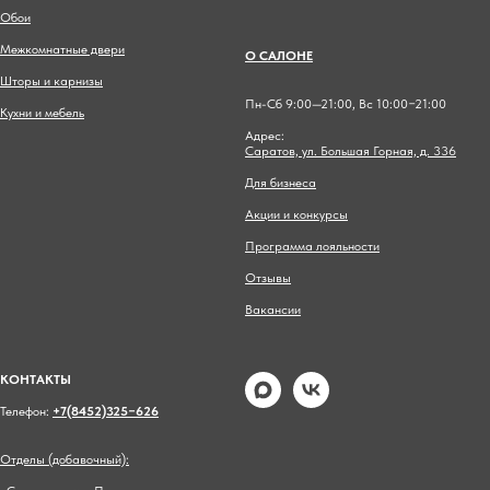
Обои
Межкомнатные двери
О САЛОНЕ
Шторы и карнизы
Пн-Сб 9:00—21:00, Вс 10:00−21:00
Кухни и мебель
Адрес:
Саратов, ул. Большая Горная, д. 336
Для бизнеса
Акции и конкурсы
Программа лояльности
Отзывы
Вакансии
КОНТАКТЫ
Телефон:
+7(8452)325−626
Отделы (добавочный):