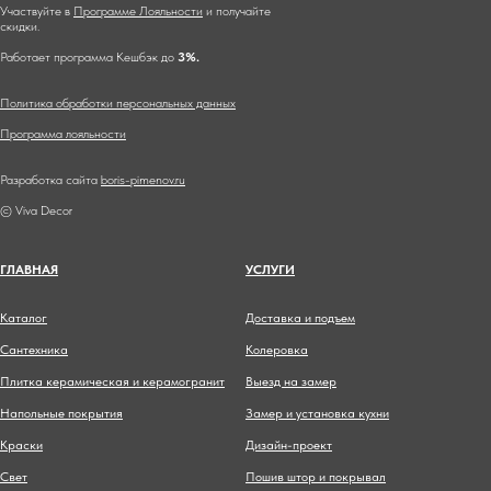
Участвуйте в
Программе Лояльности
и получайте
скидки.
Работает программа Кешбэк до
3%.
Политика обработки персональных данных
Программа лояльности
Разработка сайта
boris-pimenov.ru
© Viva Decor
ГЛАВНА
Я
УСЛУГИ
Каталог
Доставка и подъем
Сантехника
Колеровка
Плитка керамическая и керамогранит
Выезд на замер
Напольные покрытия
Замер и установка кухни
Краски
Дизайн-проект
Свет
Пошив штор и покрывал