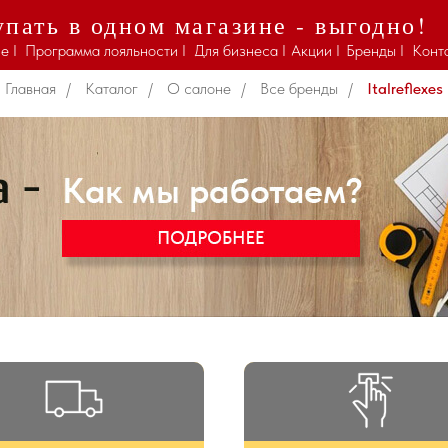
пать в одном магазине - выгодно!
Italreflexes
е I
Программа лояльности I
Для бизнеса I
Акции I
Бренды I
Конт
Главная
/
Каталог
/
О салоне
/
Все бренды
/
Italreflexes