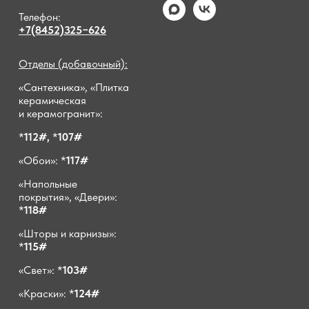
Телефон:
+7(8452)325−626
Отделы (добавочный):
«Сантехника», «Плитка
керамическая
и керамогранит»:
*
112#,
*
107#
«Обои»: *
117#
«Напольные
покрытия», «Двери»:
*
118#
«Шторы и карнизы»:
*
115#
«Свет»: *
103#
«Краски»: *
124#