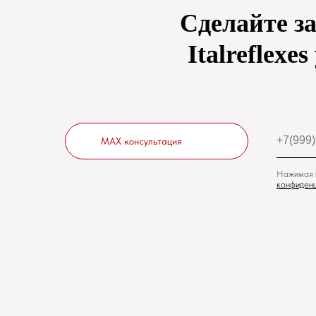
Сделайте з
Italreflexe
MAX консультация
Нажимая н
конфиденц