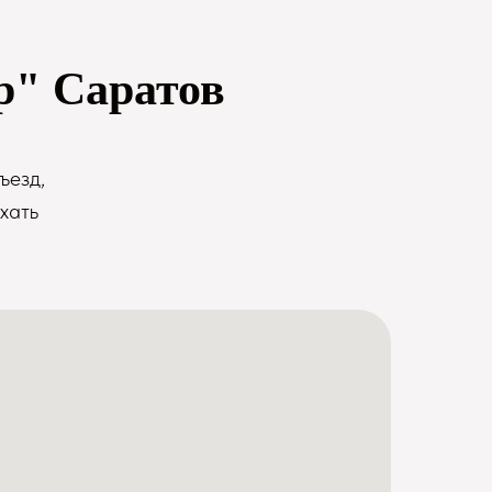
р" Саратов
ъезд,
хать