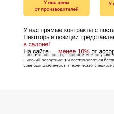
У нас цены
У 
от производителей
У нас прямые контракты с пос
Некоторые позиции представл
в салоне!
На сайте —
менее 10%
от ассо
Посетите наш салон, в котором можете увидет
широкий ассортимент и воспользоваться бес
советами дизайнеров и технических специалис