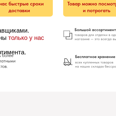
нас быстрые сроки
Товар можно посмот
доставки
и потрогать
тавщиками.
Большой ассортимент
товаров для отделки в од
ены
только у нас
магазине — это всегда в
ртимента.
ь более
Бесплатное хранение
платными
всех купленных товаров
тов.
на наших складах бессро