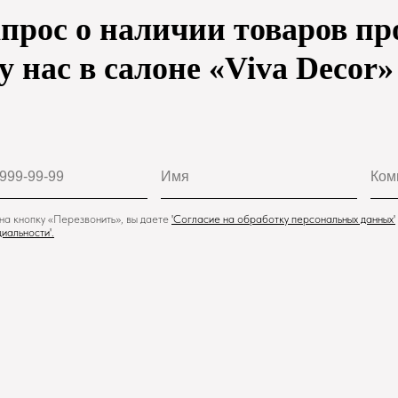
апрос о наличии товаров пр
s у нас в салоне «Viva Decor
а кнопку «Перезвонить», вы даете
'
Cогласие на обработку персональных данных'
иальности
'.