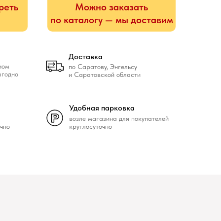
реть
Можно заказать
по каталогу — мы доставим
Доставка
ном
по Саратову, Энгельсу
ыгодно
и Саратовской области
Удобная парковка
возле магазина для покупателей
чно
круглосуточно