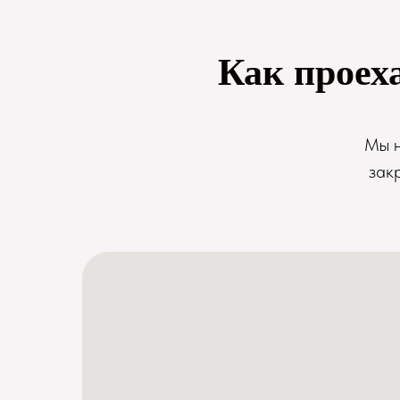
Как проех
Мы н
зак