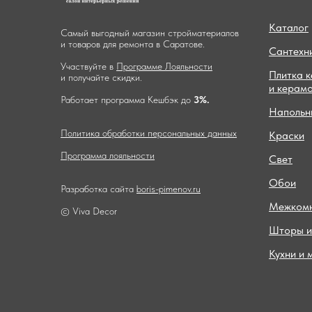
Каталог
Самый выгодный магазин стройматериалов
и товаров для ремонта в Саратове.
Сантехн
Участвуйте в
Программе Лояльности
Плитка 
и получайте скидки.
и керам
Работает программа Кешбэк до
3%.
Напольн
Политика обработки персональных данных
Краски
Программа лояльности
Свет
Обои
Разработка сайта
boris-pimenov.ru
Межкомн
© Viva Decor
Шторы и
Кухни и 