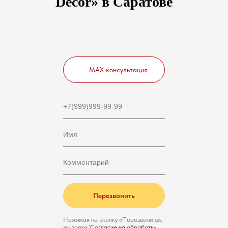
Decor» в Саратове
MAX консультация
Перезвонить
Нажимая на кнопку «Перезвонить»,
вы даете
'
Cогласие на обработку