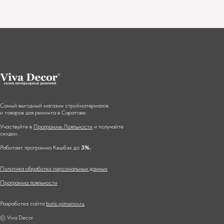
Самый выгодный магазин стройматериалов
и товаров для ремонта в Саратове.
Участвуйте в
Программе Лояльности
и получайте
скидки.
Работает программа Кешбэк до
3%.
Политика обработки персональных данных
Программа лояльности
Разработка сайта
boris-pimenov.ru
© Viva Decor