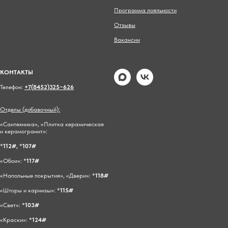
Программа лояльности
Отзывы
Вакансии
КОНТАКТЫ
Телефон:
+7(8452)325−626
Отделы (добавочный):
«Сантехника», «Плитка керамическая
и керамогранит»:
*
112#,
*
107#
«Обои»: *
117#
«Напольные покрытия», «Двери»: *
118#
«Шторы и карнизы»: *
115#
«Свет»: *
103#
«Краски»: *
124#