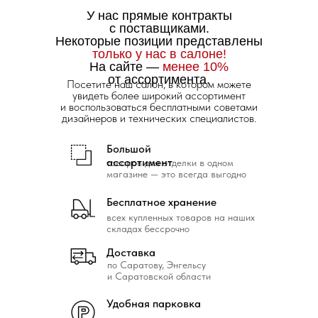
У нас прямые контракты
с поставщиками.
Некоторые позиции представлены
только у нас в салоне!
На сайте —
менее 10%
от ассортимента.
Посетите наш салон, в котором можете
увидеть более широкий ассортимент
и воспользоваться бесплатными советами
дизайнеров и технических специалистов.
Большой
ассортимент
товаров для отделки в одном
магазине — это всегда выгодно
Бесплатное хранение
всех купленных товаров на наших
складах бессрочно
Доставка
по Саратову, Энгельсу
и Саратовской области
Удобная парковка