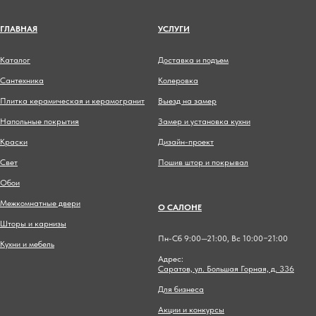
ГЛАВНА
Я
УСЛУГИ
Каталог
Доставка и подъем
Сантехника
Колеровка
Плитка керамическая и керамогранит
Выезд на замер
Напольные покрытия
Замер и установка кухни
Краски
Дизайн-проект
Свет
Пошив штор и покрывал
Обои
Межкомнатные двери
О САЛОНЕ
Шторы и карнизы
Пн-Сб 9:00—21:00, Вс 10:00−21:00
Кухни и мебель
Адрес:
Саратов, ул. Большая Горная, д. 336
Для бизнеса
Акции и конкурсы