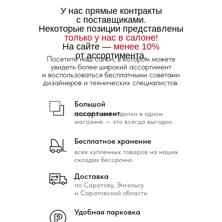
У нас прямые контракты
с поставщиками.
Некоторые позиции представлены
только у нас в салоне!
На сайте —
менее 10%
от ассортимента.
Посетите наш салон, в котором можете
увидеть более широкий ассортимент
и воспользоваться бесплатными советами
дизайнеров и технических специалистов.
Большой
ассортимент
товаров для отделки в одном
магазине — это всегда выгодно
Бесплатное хранение
всех купленных товаров на наших
складах бессрочно
Доставка
по Саратову, Энгельсу
и Саратовской области
Удобная парковка