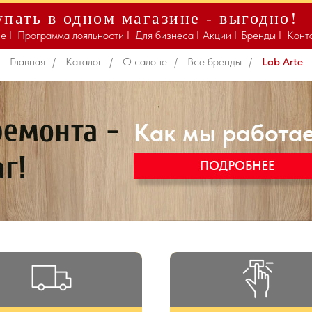
пать в одном магазине - выгодно!
Lab Arte
е I
Программа лояльности I
Для бизнеса I
Акции I
Бренды I
Конт
Главная
/
Каталог
/
О салоне
/
Все бренды
/
Lab Arte