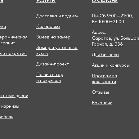
А
Я
УСЛУГИ
О САЛОНЕ
Доставка и подъем
Пн-Сб 9:00—21:00,
Вс 10:00−21:00
ика
Колеровка
Адрес:
керамическая
Выезд на замер
Саратов, ул. Большая
огранит
Горная, д. 336
Замер и установка
ые покрытия
кухни
Для бизнеса
Дизайн-проект
Акции и конкурсы
Пошив штор
Программа
и покрывал
лояльности
Отзывы
атные двери
Вакансии
 карнизы
мебель