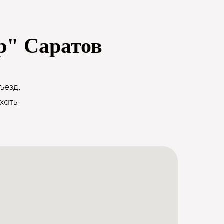
р" Саратов
ъезд,
хать