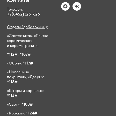
КОНТАКТЫ
Телефон:
+7(8452)325−626
Отделы (добавочный):
«Сантехника», «Плитка
керамическая
и керамогранит»:
*
112#,
*
107#
«Обои»: *
117#
«Напольные
покрытия», «Двери»:
*
118#
«Шторы и карнизы»:
*
115#
«Свет»: *
103#
«Краски»: *
124#