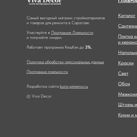
ГЛАВН
Каталог
Самый выгодный магазин стройматериалов
и товаров для ремонта в Саратове.
Сантехн
Участвуйте в
Программе Лояльности
Плитка 
и получайте скидки.
и керам
Работает программа Кешбэк до
3%.
Напольн
Политика обработки персональных данных
Краски
Программа лояльности
Свет
Обои
Разработка сайта
boris-pimenov.ru
Межкомн
© Viva Decor
Шторы и
Кухни и 