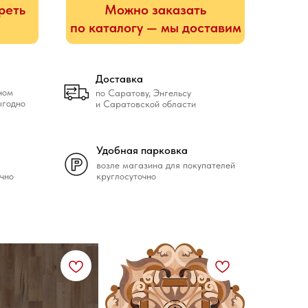
реть
Можно заказать
по каталогу — мы доставим
Доставка
ном
по Саратову, Энгельсу
ыгодно
и Саратовской области
Удобная парковка
возле магазина для покупателей
чно
круглосуточно