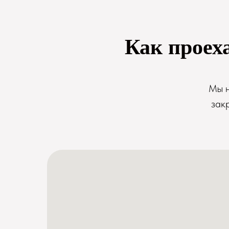
Как проех
Мы н
зак