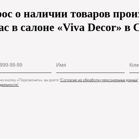
рос о наличии товаров про
ас в салоне «Viva Decor» в 
а кнопку «Перезвонить», вы даете
'
Cогласие на обработку персональных данных'
иальности
'.