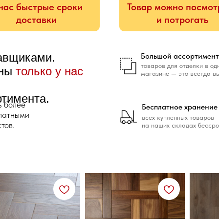
нас быстрые сроки
Товар можно посмот
доставки
и потрогать
тавщиками.
Большой ассортимент
товаров для отделки в од
ены
только у нас
магазине — это всегда в
ртимента.
ь более
Бесплатное хранение
платными
всех купленных товаров
тов.
на наших складах бессро