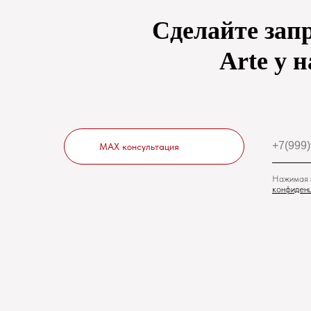
Сделайте зап
Arte
у н
MAX консультация
Нажимая н
конфиденц