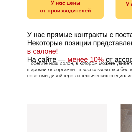
У нас цены
У 
от производителей
У нас прямые контракты с пос
Некоторые позиции представл
в салоне!
На сайте —
менее 10%
от ассо
Посетите наш салон, в котором можете увидет
широкий ассортимент и воспользоваться бес
советами дизайнеров и технических специалис