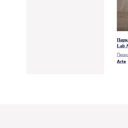
Парк
Lab A
Прои
Arte