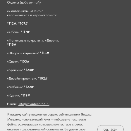
Отделы (добавочный):
«Сантехника», «Плитка
керамическая и керамогранит»:
*
112#,
*
107#
«Обои»: *
117#
«Напольные покрытия», «Двери»:
*
118#
«Шторы и карнизы»: *
115#
«Свет»: *
103#
«Краски»: *
124#
«Дизайн-проекты»: *
102#
«Мебель»: *
122#
«Кухни»: *
119#
E-mail:
info@vivadecor64.ru
К нашему сайту подключен сервис веб-аналитики Яндекс
Метрика, использующий Куки — небольшие текстовые
файлы, размещаемых на вашем компьютере с целью
Согласен
анализа пользовательской активности. Вы даете свое