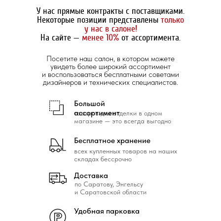
У нас прямые контракты с поставщиками.
Некоторые позиции представлены
только
у нас в салоне!
На сайте —
менее 10%
от ассортимента.
Посетите наш салон, в котором можете
увидеть более широкий ассортимент
и воспользоваться бесплатными советами
дизайнеров и технических специалистов.
Большой
ассортимент
товаров для отделки в одном
магазине — это всегда выгодно
Бесплатное хранение
всех купленных товаров на наших
складах бессрочно
Доставка
по Саратову, Энгельсу
и Саратовской области
Удобная парковка