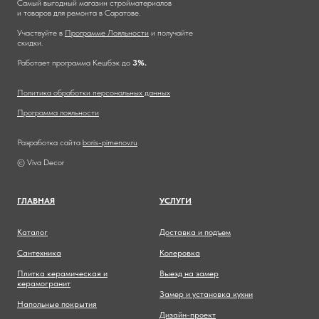
Самый выгодный магазин стройматериалов
и товаров для ремонта в Саратове.
Участвуйте в
Программе Лояльности
и получайте
скидки.
Работает программа Кешбэк до
3%.
Политика обработки персональных данных
Программа лояльности
Разработка сайта
boris-pimenov.ru
© Viva Decor
ГЛАВНА
Я
УСЛУГИ
Каталог
Доставка и подъем
Сантехника
Колеровка
Плитка керамическая и
Выезд на замер
керамогранит
Замер и установка кухни
Напольные покрытия
Дизайн-проект