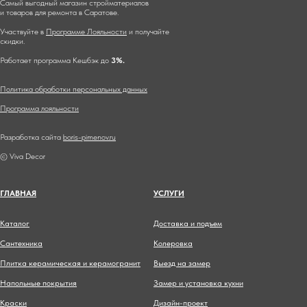
Самый выгодный магазин стройматериалов
и товаров для ремонта в Саратове.
Участвуйте в
Программе Лояльности
и получайте
скидки.
Работает программа Кешбэк до
3%.
Политика обработки персональных данных
Программа лояльности
Разработка сайта
boris-pimenov.ru
© Viva Decor
ГЛАВНА
Я
УСЛУГИ
Каталог
Доставка и подъем
Сантехника
Колеровка
Плитка керамическая и керамогранит
Выезд на замер
Напольные покрытия
Замер и установка кухни
Краски
Дизайн-проект