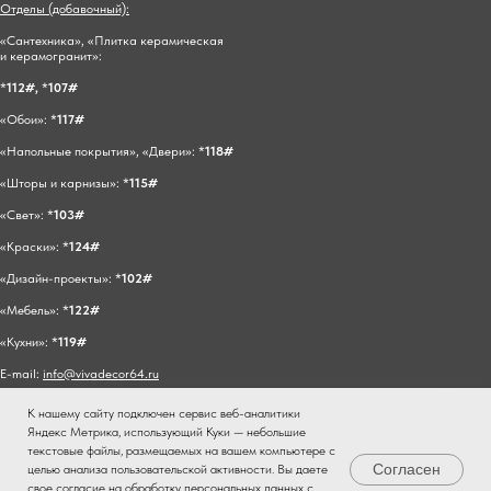
Отделы (добавочный):
«Сантехника», «Плитка керамическая
и керамогранит»:
*
112#,
*
107#
«Обои»: *
117#
«Напольные покрытия», «Двери»: *
118#
«Шторы и карнизы»: *
115#
«Свет»: *
103#
«Краски»: *
124#
«Дизайн-проекты»: *
102#
«Мебель»: *
122#
«Кухни»: *
119#
E-mail:
info@vivadecor64.ru
К нашему сайту подключен сервис веб-аналитики
Яндекс Метрика, использующий Куки — небольшие
текстовые файлы, размещаемых на вашем компьютере с
Согласен
целью анализа пользовательской активности. Вы даете
свое согласие на обработку персональных данных с