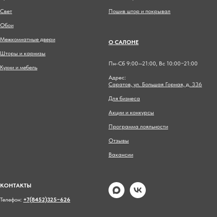
Свет
Пошив штор и покрывал
Обои
Межкомнатные двери
О САЛОНЕ
Шторы и карнизы
Пн-Сб 9:00—21:00, Вс 10:00−21:00
Кухни и мебель
Адрес:
Саратов, ул. Большая Горная, д. 336
Для бизнеса
Акции и конкурсы
Программа лояльности
Отзывы
Вакансии
КОНТАКТЫ
Телефон:
+7(8452)325−626