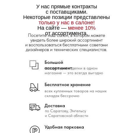
У нас прямые контракты
с поставщиками.
Некоторые позиции представлены
только у нас в салоне!
На сайте —
менее 10%
от ассортимента.
Посетите наш салон, в котором можете
увидеть более широкий ассортимент
и воспользоваться бесплатными советами
дизайнеров и технических специалистов.
Большой
ассортимент
товаров для отделки в одном
магазине — это всегда выгодно
Бесплатное хранение
всех купленных товаров на наших
складах бессрочно
Доставка
по Саратову, Энгельсу
и Саратовской области
Удобная парковка