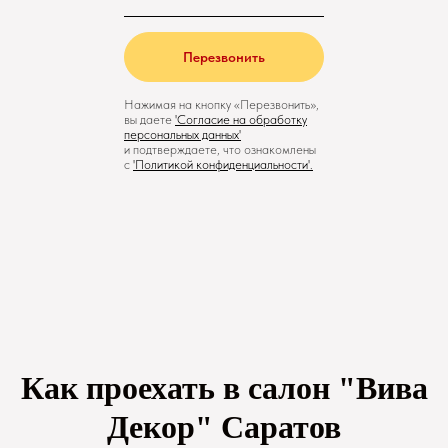
Перезвонить
Нажимая на кнопку «Перезвонить»,
вы даете
'
Cогласие на обработку
персональных данных'
и подтверждаете, что ознакомлены
с
'
Политикой конфиденциальности
'.
Как проехать в салон "Вива
Декор" Саратов