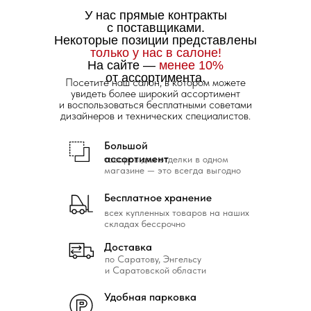
У нас прямые контракты
с поставщиками.
Некоторые позиции представлены
только у нас в салоне!
На сайте —
менее 10%
от ассортимента.
Посетите наш салон, в котором можете
увидеть более широкий ассортимент
и воспользоваться бесплатными советами
дизайнеров и технических специалистов.
Большой
ассортимент
товаров для отделки в одном
магазине — это всегда выгодно
Бесплатное хранение
всех купленных товаров на наших
складах бессрочно
Доставка
по Саратову, Энгельсу
и Саратовской области
Удобная парковка