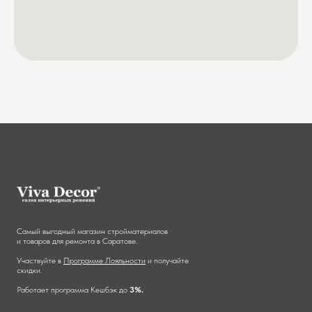
Самый выгодный магазин стройматериалов
и товаров для ремонта в Саратове.
Участвуйте в
Программе Лояльности
и получайте
скидки.
Работает программа Кешбэк до
3%.