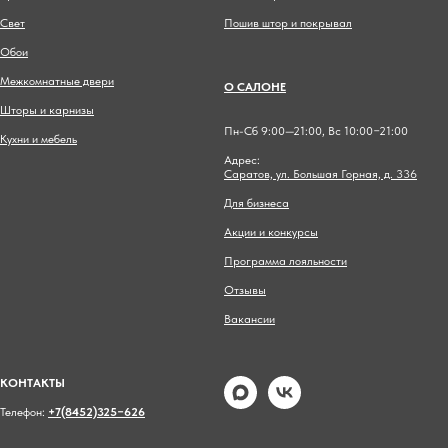
Свет
Пошив штор и покрывал
Обои
Межкомнатные двери
О САЛОНЕ
Шторы и карнизы
Пн-Сб 9:00—21:00, Вс 10:00−21:00
Кухни и мебель
Адрес:
Саратов, ул. Большая Горная, д. 336
Для бизнеса
Акции и конкурсы
Программа лояльности
Отзывы
Вакансии
КОНТАКТЫ
Телефон:
+7(8452)325−626