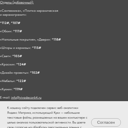
Отделы (добавочный):
«Сантехника», «Плитка керамическая
и керамогранит»:
*
112#,
*
107#
«Обои»: *
117#
«Напольные покрытия», «Двери»: *
118#
«Шторы и карнизы»: *
115#
«Свет»: *
103#
«Краски»: *
124#
«Дизайн-проекты»: *
102#
«Мебель»: *
122#
«Кухни»: *
119#
E-mail:
info@vivadecor64.ru
К нашему сайту подключен сервис веб-аналитики
Яндекс Метрика, использующий Куки — небольшие
текстовые файлы, размещаемых на вашем компьютере с
Согласен
целью анализа пользовательской активности. Вы даете
свое согласие на обработку персональных данных с