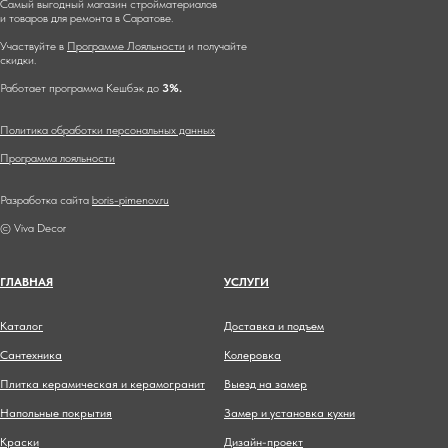
Самый выгодный магазин стройматериалов
и товаров для ремонта в Саратове.
Участвуйте в
Программе Лояльности
и получайте
скидки.
Работает программа Кешбэк до
3%.
Политика обработки персональных данных
Программа лояльности
Разработка сайта
boris-pimenov.ru
© Viva Decor
ГЛАВНА
Я
УСЛУГИ
Каталог
Доставка и подъем
Сантехника
Колеровка
Плитка керамическая и керамогранит
Выезд на замер
Напольные покрытия
Замер и установка кухни
Краски
Дизайн-проект