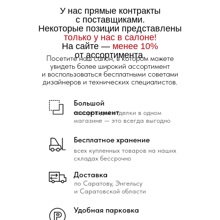
У нас прямые контракты
с поставщиками.
Некоторые позиции представлены
только у нас в салоне!
На сайте —
менее 10%
от ассортимента.
Посетите наш салон, в котором можете
увидеть более широкий ассортимент
и воспользоваться бесплатными советами
дизайнеров и технических специалистов.
Большой
ассортимент
товаров для отделки в одном
магазине — это всегда выгодно
Бесплатное хранение
всех купленных товаров на наших
складах бессрочно
Доставка
по Саратову, Энгельсу
и Саратовской области
Удобная парковка