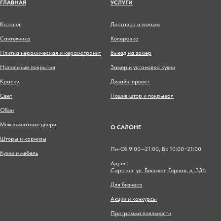
ГЛАВНА
Я
УСЛУГИ
Каталог
Доставка и подъем
Сантехника
Колеровка
Плитка керамическая и керамогранит
Выезд на замер
Напольные покрытия
Замер и установка кухни
Краски
Дизайн-проект
Свет
Пошив штор и покрывал
Обои
Межкомнатные двери
О САЛОНЕ
Шторы и карнизы
Пн-Сб 9:00—21:00, Вс 10:00−21:00
Кухни и мебель
Адрес:
Саратов, ул. Большая Горная, д. 336
Для бизнеса
Акции и конкурсы
Программа лояльности