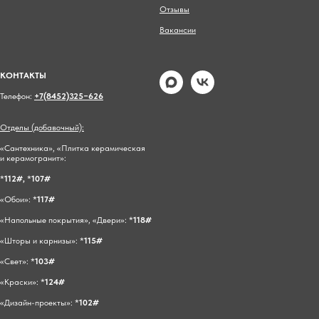
Отзывы
Вакансии
КОНТАКТЫ
Телефон:
+7(8452)325−626
Отделы (добавочный):
«Сантехника», «Плитка керамическая
и керамогранит»:
*
112#,
*
107#
«Обои»: *
117#
«Напольные покрытия», «Двери»: *
118#
«Шторы и карнизы»: *
115#
«Свет»: *
103#
«Краски»: *
124#
«Дизайн-проекты»: *
102#