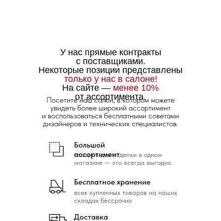
У нас прямые контракты
с поставщиками.
Некоторые позиции представлены
только у нас в салоне!
На сайте —
менее 10%
от ассортимента.
Посетите наш салон, в котором можете
увидеть более широкий ассортимент
и воспользоваться бесплатными советами
дизайнеров и технических специалистов.
Большой
ассортимент
товаров для отделки в одном
магазине — это всегда выгодно
Бесплатное хранение
всех купленных товаров на наших
складах бессрочно
Доставка