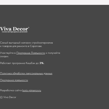
Самый выгодный магазин стройматериалов
и товаров для ремонта в Саратове.
Участвуйте в
Программе Лояльности
и получайте
скидки.
Работает программа Кешбэк до
3%.
Политика обработки персональных данных
Программа лояльности
Разработка сайта
boris-pimenov.ru
© Viva Decor