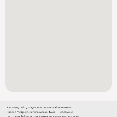
К нашему сайту подключен сервис веб-аналитики
Яндекс Метрика, использующий Куки — небольшие
текстовые файлы, размещаемых на вашем компьютере с