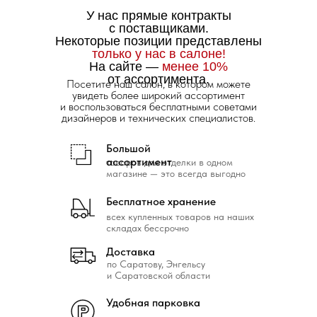
У нас прямые контракты
с поставщиками.
Некоторые позиции представлены
только у нас в салоне!
На сайте —
менее 10%
от ассортимента.
Посетите наш салон, в котором можете
увидеть более широкий ассортимент
и воспользоваться бесплатными советами
дизайнеров и технических специалистов.
Большой
ассортимент
товаров для отделки в одном
магазине — это всегда выгодно
Бесплатное хранение
всех купленных товаров на наших
складах бессрочно
Доставка
по Саратову, Энгельсу
и Саратовской области
Удобная парковка