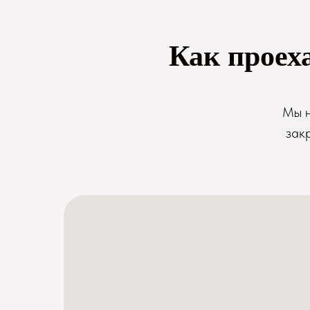
Как проех
Мы н
зак