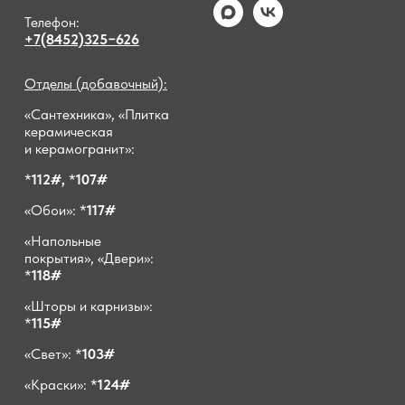
Телефон:
+7(8452)325−626
Отделы (добавочный):
«Сантехника», «Плитка
керамическая
и керамогранит»:
*
112#,
*
107#
«Обои»: *
117#
«Напольные
покрытия», «Двери»:
*
118#
«Шторы и карнизы»:
*
115#
«Свет»: *
103#
«Краски»: *
124#