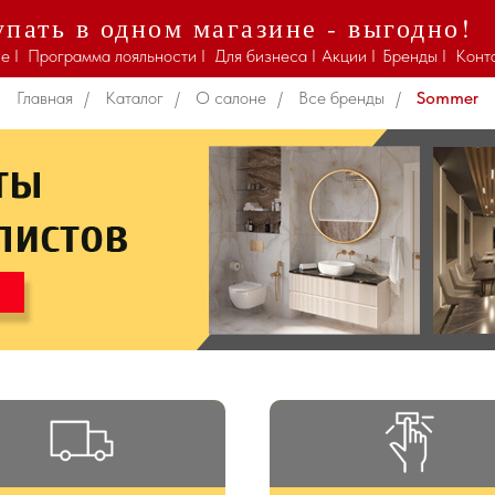
пать в одном магазине - выгодно!
Sommer
е I
Программа лояльности I
Для бизнеса I
Акции I
Бренды I
Конт
Главная
/
Каталог
/
О салоне
/
Все бренды
/
Sommer