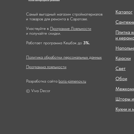
Каталог
Самый выгодный магазин стройматериалов
и товаров для ремонта в Саратове.
Сантехн
Участвуйте в
Программе Лояльности
Плитка 
и получайте скидки.
и керам
Работает программа Кешбэк до
3%.
Напольн
Политика обработки персональных данных
Краски
Программа лояльности
Свет
Обои
Разработка сайта
boris-pimenov.ru
Межкомн
© Viva Decor
Шторы и
Кухни и 