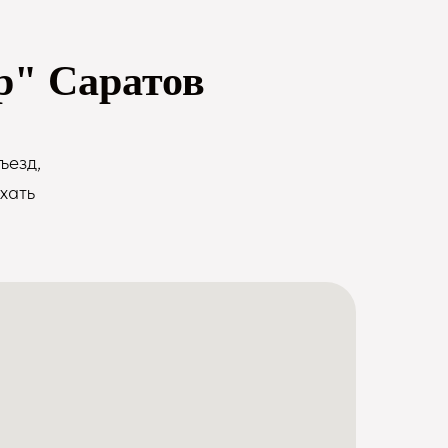
р" Саратов
ъезд,
хать