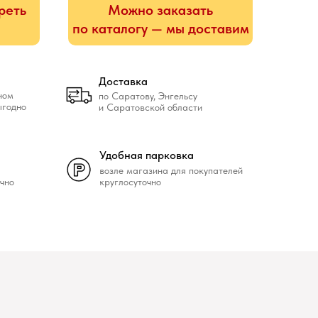
реть
Можно заказать
по каталогу — мы доставим
Доставка
ном
по Саратову, Энгельсу
ыгодно
и Саратовской области
Удобная парковка
возле магазина для покупателей
чно
круглосуточно