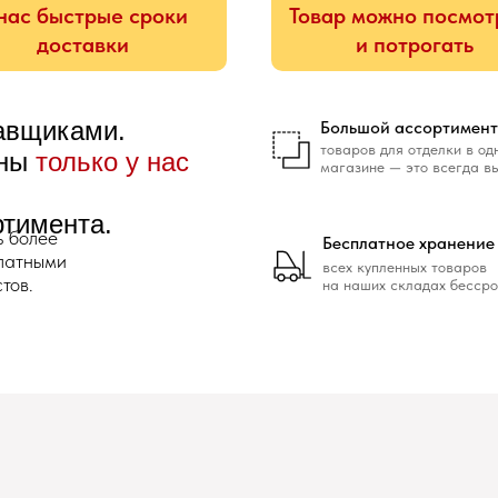
нас быстрые сроки
Товар можно посмот
доставки
и потрогать
тавщиками.
Большой ассортимент
товаров для отделки в од
ены
только у нас
магазине — это всегда в
ртимента.
ь более
Бесплатное хранение
платными
всех купленных товаров
тов.
на наших складах бессро