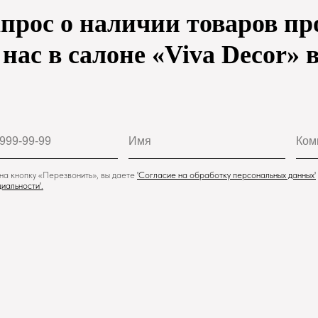
апрос о наличии товаров пр
нас в салоне «Viva Decor» 
а кнопку «Перезвонить», вы даете
'
Cогласие на обработку персональных данных'
иальности
'.