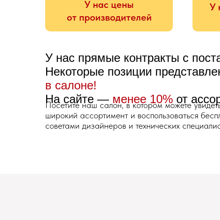
У нас цены
У 
от производителей
У нас прямые контракты с пос
Некоторые позиции представл
в салоне!
На сайте —
менее 10%
от ассо
Посетите наш салон, в котором можете увидет
широкий ассортимент и воспользоваться бес
советами дизайнеров и технических специалис