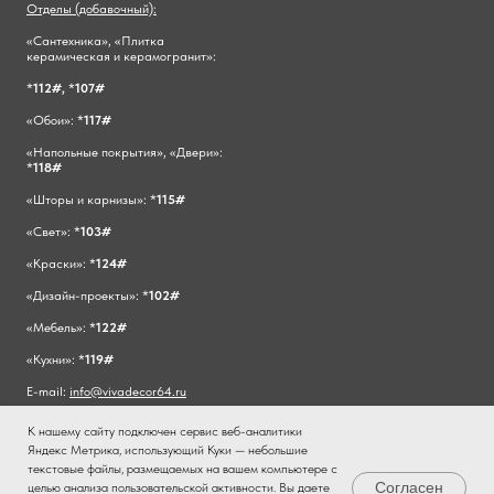
Отделы (добавочный):
«Сантехника», «Плитка
керамическая и керамогранит»:
*
112#,
*
107#
«Обои»: *
117#
«Напольные покрытия», «Двери»:
*
118#
«Шторы и карнизы»: *
115#
«Свет»: *
103#
«Краски»: *
124#
«Дизайн-проекты»: *
102#
«Мебель»: *
122#
«Кухни»: *
119#
E-mail:
info@vivadecor64.ru
К нашему сайту подключен сервис веб-аналитики
Яндекс Метрика, использующий Куки — небольшие
текстовые файлы, размещаемых на вашем компьютере с
Согласен
целью анализа пользовательской активности. Вы даете