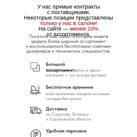
У нас прямые контракты
с поставщиками.
Некоторые позиции представлены
только у нас в салоне!
На сайте —
менее 10%
от ассортимента.
Посетите наш салон, в котором можете
увидеть более широкий ассортимент
и воспользоваться бесплатными советами
дизайнеров и технических специалистов.
Большой
ассортимент
товаров для отделки в одном
магазине — это всегда выгодно
Бесплатное хранение
всех купленных товаров на наших
складах бессрочно
Доставка
по Саратову, Энгельсу
и Саратовской области
Удобная парковка