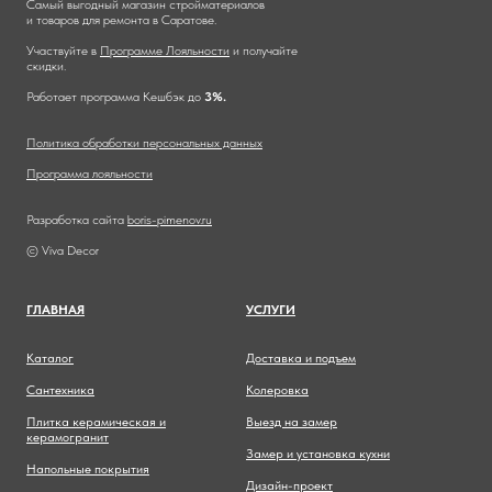
Самый выгодный магазин стройматериалов
и товаров для ремонта в Саратове.
Участвуйте в
Программе Лояльности
и получайте
скидки.
Работает программа Кешбэк до
3%.
Политика обработки персональных данных
Программа лояльности
Разработка сайта
boris-pimenov.ru
© Viva Decor
ГЛАВНА
Я
УСЛУГИ
Каталог
Доставка и подъем
Сантехника
Колеровка
Плитка керамическая и
Выезд на замер
керамогранит
Замер и установка кухни
Напольные покрытия
Дизайн-проект