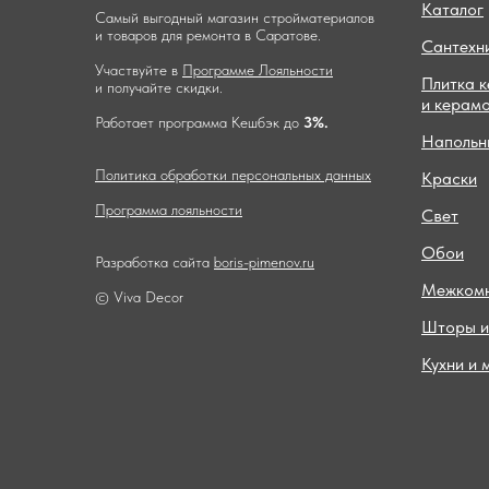
Каталог
Самый выгодный магазин стройматериалов
и товаров для ремонта в Саратове.
Сантехн
Участвуйте в
Программе Лояльности
Плитка 
и получайте скидки.
и керам
Работает программа Кешбэк до
3%.
Напольн
Политика обработки персональных данных
Краски
Программа лояльности
Свет
Обои
Разработка сайта
boris-pimenov.ru
Межкомн
© Viva Decor
Шторы и
Кухни и 