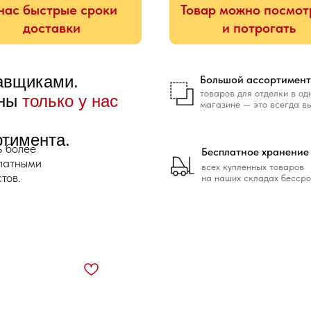
нас быстрые сроки
Товар можно посмот
доставки
и потрогать
тавщиками.
Большой ассортимент
товаров для отделки в од
ены
только у нас
магазине — это всегда в
ртимента.
ь более
Бесплатное хранение
платными
всех купленных товаров
тов.
на наших складах бессро