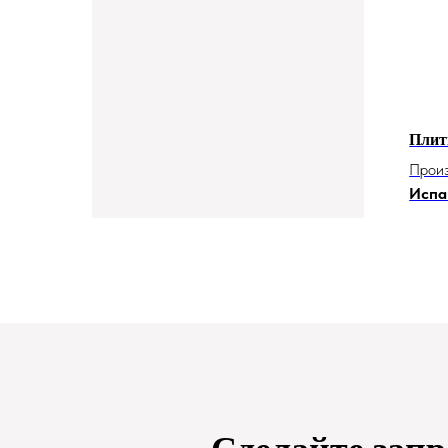
Плитк
Произ
Испа