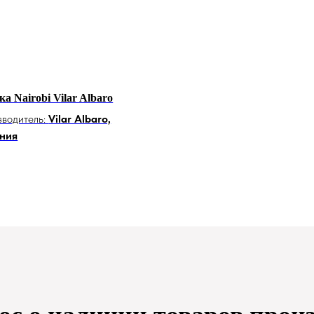
а Nairobi Vilar Albaro
водитель:
Vilar Albaro,
ния