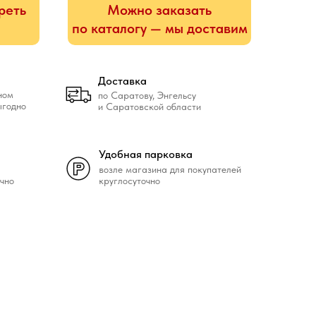
реть
Можно заказать
по каталогу — мы доставим
Доставка
ном
по Саратову, Энгельсу
ыгодно
и Саратовской области
Удобная парковка
возле магазина для покупателей
чно
круглосуточно