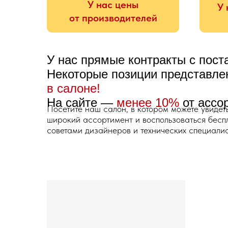
У нас цены
У 
от производителей
У нас прямые контракты с пос
Некоторые позиции представл
в салоне!
На сайте —
менее 10%
от ассо
Посетите наш салон, в котором можете увидет
широкий ассортимент и воспользоваться бес
советами дизайнеров и технических специалис