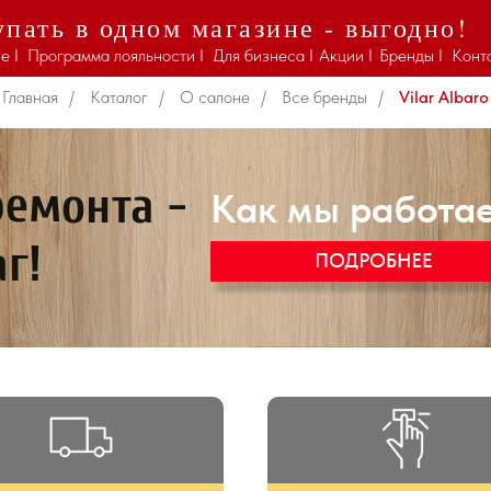
пать в одном магазине - выгодно!
Vilar Albaro
е I
Программа лояльности I
Для бизнеса I
Акции I
Бренды I
Конт
Главная
/
Каталог
/
О салоне
/
Все бренды
/
Vilar Albaro