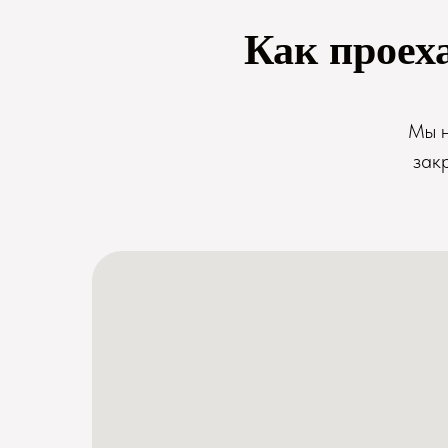
Как проех
Мы н
зак