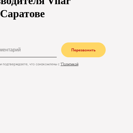
водителя Vilar
в Саратове
Перезвонить
и подтверждаете, что ознакомлены с
'
Политикой