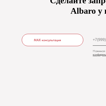
Сделайте запр
Albaro у 
MAX консультация
Нажимая н
конфиденц