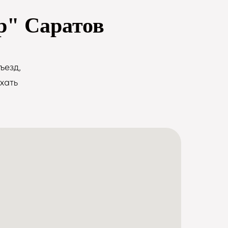
р" Саратов
ъезд,
хать