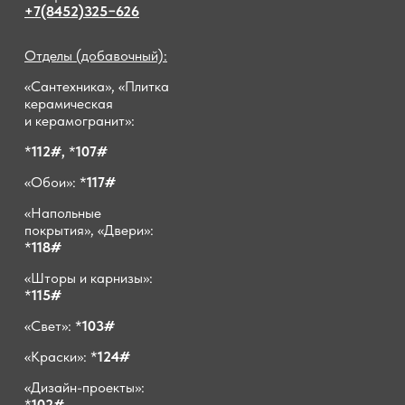
+7(8452)325−626
Отделы (добавочный):
«Сантехника», «Плитка
керамическая
и керамогранит»:
*
112#,
*
107#
«Обои»: *
117#
«Напольные
покрытия», «Двери»:
*
118#
«Шторы и карнизы»:
*
115#
«Свет»: *
103#
«Краски»: *
124#
«Дизайн-проекты»:
*
102#