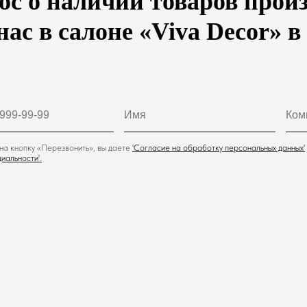
ос о наличии товаров произ
нас в салоне «Viva Decor» 
а кнопку «Перезвонить», вы даете
'
Cогласие на обработку персональных данных'
иальности
'.