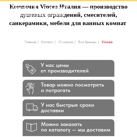
Компания Vincea Италия — производство
душевых ограждений, смесителей,
санкерамики, мебели для ванных комнат
Главная
/
Каталог
/
О салоне
/
Все бренды
/
Vincea
У нас цены
от производителей
Товар можно посмотреть
и потрогать
У нас быстрые сроки
доставки
Можно заказать
по каталогу — мы доставим