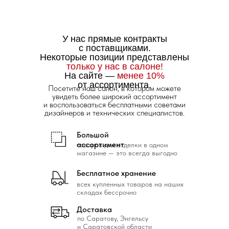
У нас прямые контракты
с поставщиками.
Некоторые позиции представлены
только у нас в салоне!
На сайте —
менее 10%
от ассортимента.
Посетите наш салон, в котором можете
увидеть более широкий ассортимент
и воспользоваться бесплатными советами
дизайнеров и технических специалистов.
Большой
ассортимент
товаров для отделки в одном
магазине — это всегда выгодно
Бесплатное хранение
всех купленных товаров на наших
складах бессрочно
Доставка
по Саратову, Энгельсу
и Саратовской области