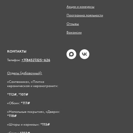
Акции и конкурсы
Программа лояльности
Отзывы
Вакансии
КОНТАКТЫ
Телефон:
+7(8452)325−626
Отделы (добавочный):
«Сантехника», «Плитка
керамическая и керамогранит»:
*
112#,
*
107#
«Обои»: *
117#
«Напольные покрытия», «Двери»:
*
118#
«Шторы и карнизы»: *
115#