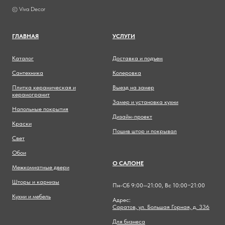
© Viva Decor
ГЛАВНА
Я
УСЛУГИ
Каталог
Доставка и подъем
Сантехника
Колеровка
Плитка керамическая и
Выезд на замер
керамогранит
Замер и установка кухни
Напольные покрытия
Дизайн-проект
Краски
Пошив штор и покрывал
Свет
Обои
О САЛОНЕ
Межкомнатные двери
Шторы и карнизы
Пн-Сб 9:00—21:00, Вс 10:00−21:00
Кухни и мебель
Адрес:
Саратов, ул. Большая Горная, д. 336
Для бизнеса