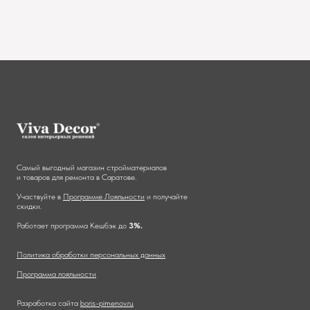
Самый выгодный магазин стройматериалов
и товаров для ремонта в Саратове.
Участвуйте в
Программе Лояльности
и получайте
скидки.
Работает программа Кешбэк до
3%.
Политика обработки персональных данных
Программа лояльности
Разработка сайта
boris-pimenov.ru