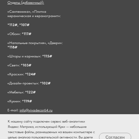
Отделы (добавочный):
«Сантехника», «Плитка
керамическая и керамогранит»:
*
112#,
*
107#
«Обои»: *
117#
«Напольные покрытия», «Двери»:
*
118#
«Шторы и карнизы»: *
115#
«Свет»: *
103#
«Краски»: *
124#
«Дизайн-проекты»: *
102#
«Мебель»: *
122#
«Кухни»: *
119#
E-mail:
info@vivadecor64.ru
К нашему сайту подключен сервис веб-аналитики
Яндекс Метрика, использующий Куки — небольшие
текстовые файлы, размещаемых на вашем компьютере с
Согласен
целью анализа пользовательской активности. Вы даете