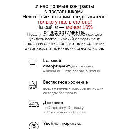
У нас прямые контракты
с поставщиками.
Некоторые позиции представлены
только у нас в салоне!
На сайте —
менее 10%
от ассортимента.
Посетите наш салон, в котором можете
увидеть более широкий ассортимент
и воспользоваться бесплатными советами
дизайнеров и технических специалистов.
Большой
ассортимент
товаров для отделки в одном
магазине — это всегда выгодно
Бесплатное хранение
всех купленных товаров на наших
складах бессрочно
Доставка
по Саратову, Энгельсу
и Саратовской области
Удобная парковка