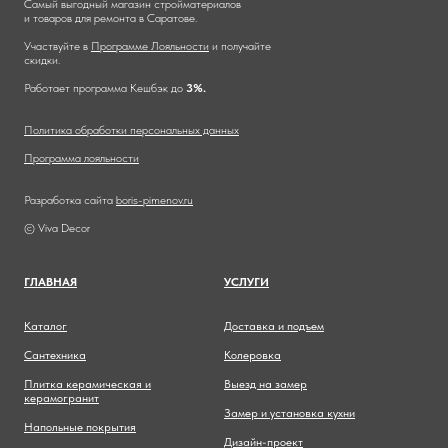
Самый выгодный магазин стройматериалов
и товаров для ремонта в Саратове.
Участвуйте в
Программе Лояльности
и получайте
скидки.
Работает программа Кешбэк до
3%.
Политика обработки персональных данных
Программа лояльности
Разработка сайта
boris-pimenov.ru
© Viva Decor
ГЛАВНА
Я
УСЛУГИ
Каталог
Доставка и подъем
Сантехника
Колеровка
Плитка керамическая и
Выезд на замер
керамогранит
Замер и установка кухни
Напольные покрытия
Дизайн-проект