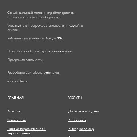
Самый выгодный магазин стройматериалов
и товаров для ремонта в Саратове.
Участвуйте в
Программе Лояльности
и получайте
скидки.
Работает программа Кешбэк до
3%.
Политика обработки персональных данных
Программа лояльности
Разработка сайта
boris-pimenov.ru
© Viva Decor
ГЛАВНА
Я
УСЛУГИ
Каталог
Доставка и подъем
Сантехника
Колеровка
Плитка керамическая и
Выезд на замер
керамогранит