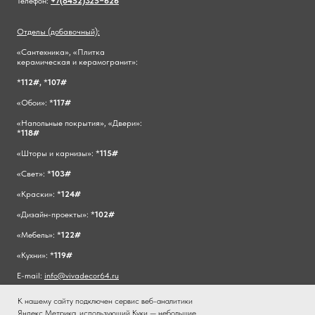
Телефон:
+7(8452)325−626
Отделы (добавочный):
«Сантехника», «Плитка
керамическая и керамогранит»:
*
112#,
*
107#
«Обои»: *
117#
«Напольные покрытия», «Двери»:
*
118#
«Шторы и карнизы»: *
115#
«Свет»: *
103#
«Краски»: *
124#
«Дизайн-проекты»: *
102#
«Мебель»: *
122#
«Кухни»: *
119#
E-mail:
info@vivadecor64.ru
К нашему сайту подключен сервис веб-аналитики
Яндекс Метрика, использующий Куки — небольшие