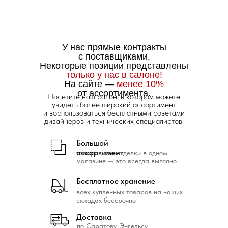
У нас прямые контракты
с поставщиками.
Некоторые позиции представлены
только у нас в салоне!
На сайте —
менее 10%
от ассортимента.
Посетите наш салон, в котором можете
увидеть более широкий ассортимент
и воспользоваться бесплатными советами
дизайнеров и технических специалистов.
Большой
ассортимент
товаров для отделки в одном
магазине — это всегда выгодно
Бесплатное хранение
всех купленных товаров на наших
складах бессрочно
Доставка
по Саратову, Энгельсу