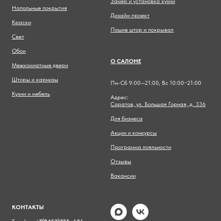
Замер и установка кухни
Напольные покрытия
Дизайн-проект
Краски
Пошив штор и покрывал
Свет
Обои
О САЛОНЕ
Межкомнатные двери
Шторы и карнизы
Пн-Сб 9:00—21:00, Вс 10:00−21:00
Кухни и мебель
Адрес:
Саратов, ул. Большая Горная, д. 336
Для бизнеса
Акции и конкурсы
Программа лояльности
Отзывы
Вакансии
КОНТАКТЫ