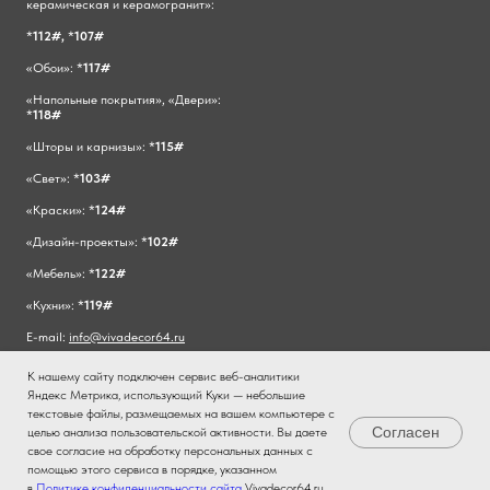
керамическая и керамогранит»:
*
112#,
*
107#
«Обои»: *
117#
«Напольные покрытия», «Двери»:
*
118#
«Шторы и карнизы»: *
115#
«Свет»: *
103#
«Краски»: *
124#
«Дизайн-проекты»: *
102#
«Мебель»: *
122#
«Кухни»: *
119#
E-mail:
info@vivadecor64.ru
К нашему сайту подключен сервис веб-аналитики
Яндекс Метрика, использующий Куки — небольшие
текстовые файлы, размещаемых на вашем компьютере с
Согласен
целью анализа пользовательской активности. Вы даете
свое согласие на обработку персональных данных с
помощью этого сервиса в порядке, указанном
в
Политике конфиденциальности сайта
Vivadecor64.ru