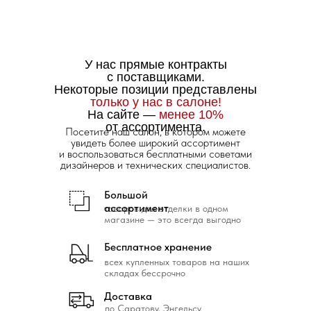
У нас прямые контракты
с поставщиками.
Некоторые позиции представлены
только у нас в салоне!
На сайте —
менее 10%
от ассортимента.
Посетите наш салон, в котором можете
увидеть более широкий ассортимент
и воспользоваться бесплатными советами
дизайнеров и технических специалистов.
Большой
ассортимент
товаров для отделки в одном
магазине — это всегда выгодно
Бесплатное хранение
всех купленных товаров на наших
складах бессрочно
Доставка
по Саратову, Энгельсу