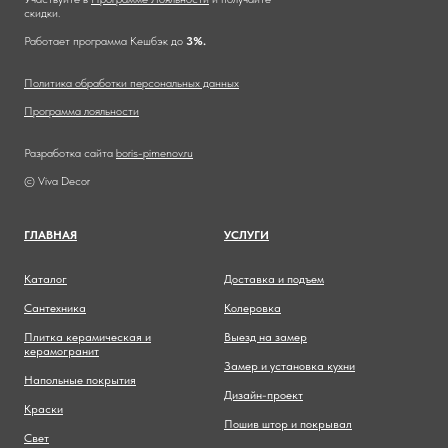
скидки.
Работает программа Кешбэк до
3%.
Политика обработки персональных данных
Программа лояльности
Разработка сайта
boris-pimenov.ru
© Viva Decor
ГЛАВНА
Я
УСЛУГИ
Каталог
Доставка и подъем
Сантехника
Колеровка
Плитка керамическая и
Выезд на замер
керамогранит
Замер и установка кухни
Напольные покрытия
Дизайн-проект
Краски
Пошив штор и покрывал
Свет